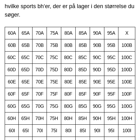
hvilke sports bh’er, der er på lager i den størrelse du
søger.
60A
65A
70A
75A
80A
85A
90A
95A
X
60B
65B
70B
75B
80B
85B
90B
95B
100B
60C
65C
70C
75C
80C
85C
90C
95C
100C
60D
65D
70D
75D
80D
85D
90D
95D
100D
60E
65E
70E
75E
80E
85E
90E
95E
100E
60F
65F
70F
75F
80F
85F
90F
95F
100F
60G
65G
70G
75G
80G
85G
90G
95G
100G
60H
65H
70H
75H
80H
85H
90H
95H
100H
60I
65I
70I
75I
80I
85I
90I
95I
100I