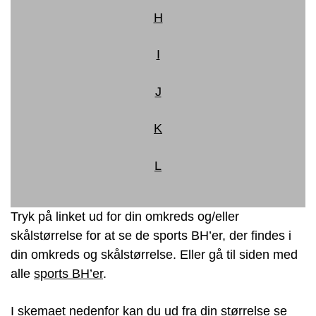
H
I
J
K
L
Tryk på linket ud for din omkreds og/eller
skålstørrelse for at se de sports BH’er, der findes i
din omkreds og skålstørrelse. Eller gå til siden med
alle
sports BH’er
.
I skemaet nedenfor kan du ud fra din størrelse se