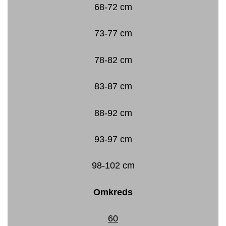
68-72 cm
73-77 cm
78-82 cm
83-87 cm
88-92 cm
93-97 cm
98-102 cm
Omkreds
60