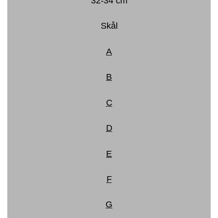
32-34 cm
Skål
A
B
C
D
E
F
G