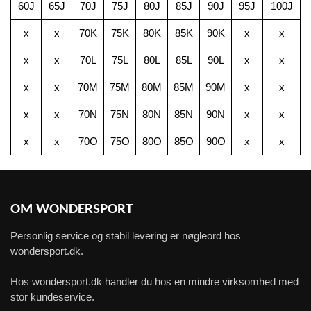
60J
65J
70J
75J
80J
85J
90J
95J
100J
x
x
70K
75K
80K
85K
90K
x
x
x
x
70L
75L
80L
85L
90L
x
x
x
x
70M
75M
80M
85M
90M
x
x
x
x
70N
75N
80N
85N
90N
x
x
x
x
70O
75O
80O
85O
90O
x
x
OM WONDERSPORT
Personlig service og stabil levering er nøgleord hos
wondersport.dk.
Hos wondersport.dk handler du hos en mindre virksomhed med
stor kundeservice.