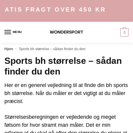
Skip
Skip
ATIS FRAGT OVER 450 KR
to
to
navigation
content
MENU
0
Hjem
»
Sports bh størrelse – sådan finder du den
Sports bh størrelse – sådan
finder du den
Her er en generel vejledning til at finde din bh sports
bh størrelse. Når du måler er det vigtigt at du måler
præcist.
Størrelsesberegningen er vejledende og meget
følsom for hvor stramt man måler. Det er min
erfaring at du skal gå efter den størrelse du plejer at