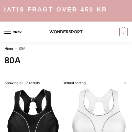
Skip
Skip
RATIS FRAGT OVER 450 KR
to
to
navigation
content
MENU
0
Hjem
»
80A
80A
Showing all 13 results