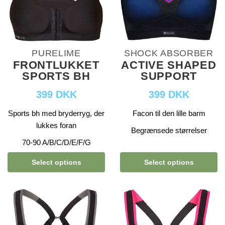
PURELIME
SHOCK ABSORBER
FRONTLUKKET
ACTIVE SHAPED
SPORTS BH
SUPPORT
399 DKK
399 DKK
Sports bh med bryderryg, der
Facon til den lille barm
lukkes foran
Begrænsede størrelser
70-90 A/B/C/D/E/F/G
Select options
Select options