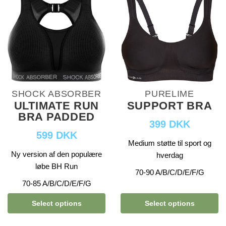
SHOCK ABSORBER
PURELIME
ULTIMATE RUN
SUPPORT BRA
BRA PADDED
399 DKK
599 DKK
Medium støtte til sport og
Ny version af den populære
hverdag
løbe BH Run
70-90 A/B/C/D/E/F/G
70-85 A/B/C/D/E/F/G
Select options
Select options