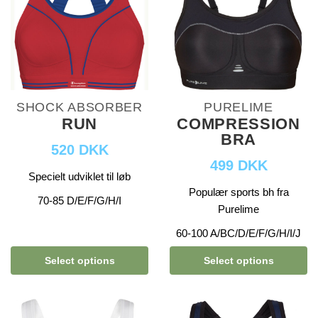
SHOCK ABSORBER
PURELIME
RUN
COMPRESSION
BRA
520 DKK
499 DKK
Specielt udviklet til løb
Populær sports bh fra
70-85 D/E/F/G/H/I
Purelime
60-100 A/BC/D/E/F/G/H/I/J
Select options
Select options