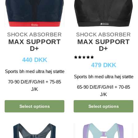
SHOCK ABSORBER
SHOCK ABSORBER
MAX SUPPORT
MAX SUPPORT
D+
D+
440 DKK
479 DKK
Sports bh med ultra høj støtte
Sports bh med ultra høj støtte
70-90 D/E/F/G/H/I + 75-85
65-90 D/E/F/G/H/I + 70-85
J/K
J/K
Select options
Select options