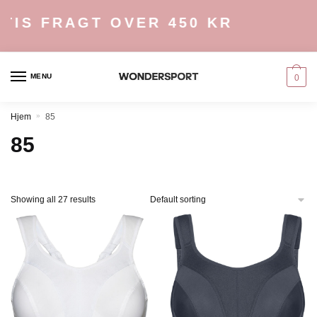
Skip
Skip
S FRAGT OVER 450 KR
to
to
navigation
content
MENU
0
Hjem
»
85
85
Showing all 27 results