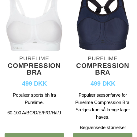
PURELIME
PURELIME
COMPRESSION
COMPRESSION
BRA
BRA
499 DKK
499 DKK
Populær sports bh fra
Populær sæsonfarve for
Purelime.
Purelime Compression Bra.
Sælges kun så længe lager
60-100 A/BC/D/E/F/G/H/I/J
haves.
Begrænsede størrelser