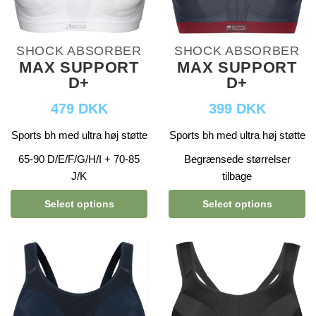
SHOCK ABSORBER
SHOCK ABSORBER
MAX SUPPORT
MAX SUPPORT
D+
D+
479 DKK
399 DKK
Sports bh med ultra høj støtte
Sports bh med ultra høj støtte
65-90 D/E/F/G/H/I + 70-85
Begrænsede størrelser
J/K
tilbage
Select options
Select options