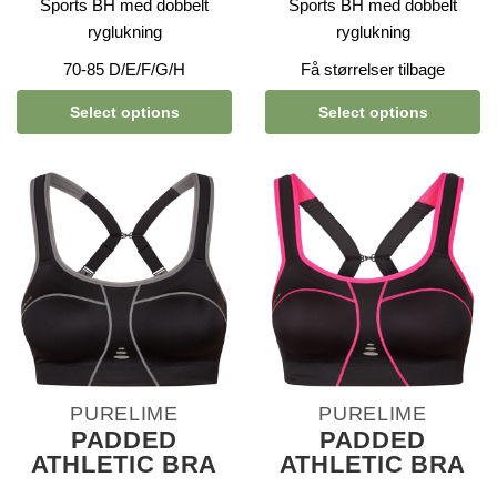
Sports BH med dobbelt
Sports BH med dobbelt
ryglukning
ryglukning
70-85 D/E/F/G/H
Få størrelser tilbage
Select options
Select options
PURELIME
PURELIME
PADDED
PADDED
ATHLETIC BRA
ATHLETIC BRA