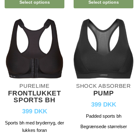
Select options
Select options
PURELIME
SHOCK ABSORBER
FRONTLUKKET
PUMP
SPORTS BH
399 DKK
399 DKK
Padded sports bh
Sports bh med bryderryg, der
Begrænsede størrelser
lukkes foran