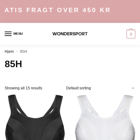
Skip
Skip
ATIS FRAGT OVER 450 KR
to
to
navigation
content
MENU
0
Hjem
»
85H
85H
Showing all 15 results