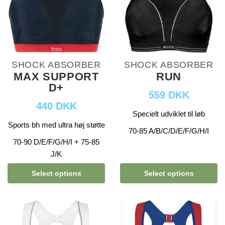
SHOCK ABSORBER
SHOCK ABSORBER
MAX SUPPORT
RUN
D+
559 DKK
440 DKK
Specielt udviklet til løb
Sports bh med ultra høj støtte
70-85 A/B/C/D/E/F/G/H/I
70-90 D/E/F/G/H/I + 75-85
J/K
Select options
Select options