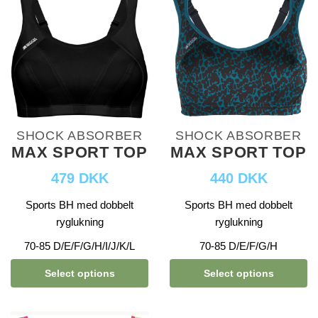
SHOCK ABSORBER
SHOCK ABSORBER
MAX SPORT TOP
MAX SPORT TOP
479 DKK
440 DKK
Sports BH med dobbelt
Sports BH med dobbelt
ryglukning
ryglukning
70-85 D/E/F/G/H/I/J/K/L
70-85 D/E/F/G/H
Select options
Select options