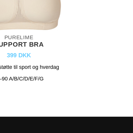
PURELIME
UPPORT BRA
399 DKK
øtte til sport og hverdag
-90 A/B/C/D/E/F/G