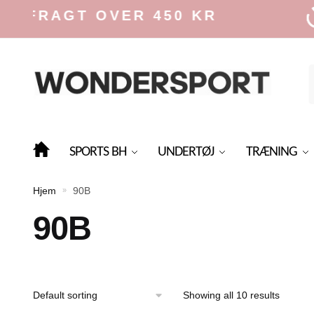
Skip
Skip
FRAGT OVER 450 KR
to
to
navigation
content
f
SPORTS BH
UNDERTØJ
TRÆNING
Hjem
90B
»
90B
Showing all 10 results