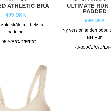
PURELIME
SHOCK ABSORB
D ATHLETIC BRA
ULTIMATE RUN
PADDED
499 DKK
599 DKK
øbte skåle med ekstra
Ny version af den popul
padding
BH Run
-95 A/B/C/D/E/F/G
70-85 A/B/C/D/E/