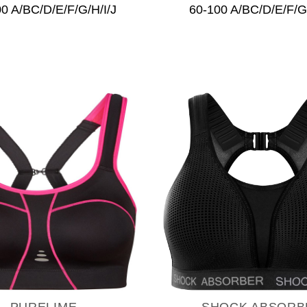
0 A/BC/D/E/F/G/H/I/J
60-100 A/BC/D/E/F/G/