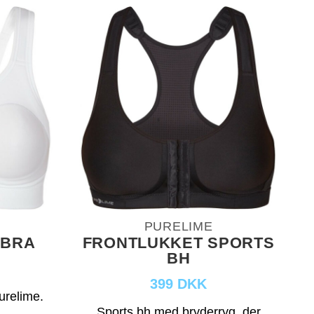
PURELIME
 BRA
FRONTLUKKET SPORTS
BH
399 DKK
urelime.
Sports bh med bryderryg, der