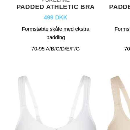
PURELIME
PADDED ATHLETIC BRA
PADDE
499 DKK
Formstøbte skåle med ekstra
Formst
padding
70-95 A/B/C/D/E/F/G
70