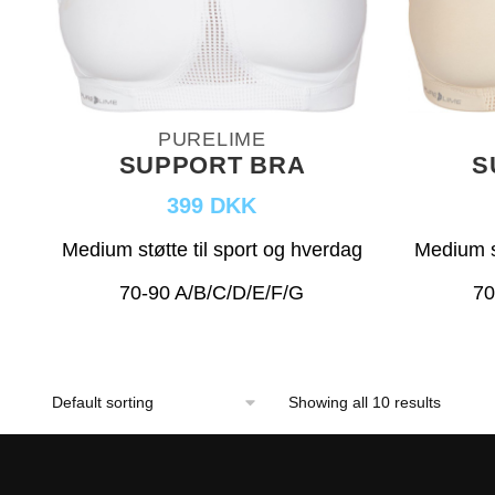
PURELIME
SUPPORT BRA
S
399 DKK
Medium støtte til sport og hverdag
Medium st
70-90 A/B/C/D/E/F/G
70
Showing all 10 results