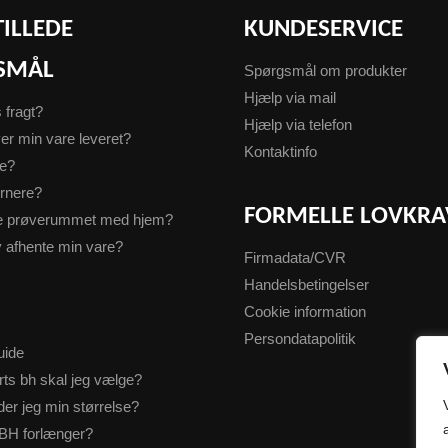
TILLEDE
KUNDESERVICE
SMÅL
Spørgsmål om produkter
Hjælp via mail
s fragt?
Hjælp via telefon
er min vare leveret?
Kontaktinfo
te?
urnere?
FORMELLE LOVKRA
ge prøverummet med hjem?
v afhente min vare?
Firmadata/CVR
Handelsbetingelser
S
Cookie information
Persondatapolitik
uide
rts bh skal jeg vælge?
der jeg min størrelse?
BH forlænger?