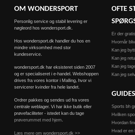
OM WONDERSPORT
OFTE S
SPØRG
Personlig service og stabil levering er
nøgleord hos wondersport.dk.
Er der grati
Hos wondersport.dk handler du hos en
Hvornår bliv
mindre virksomhed med stor
Kan jeg byt
kundeservice.
Kan jeg ret
Kan jeg ta
wondersport.dk har eksisteret siden 2007
og er specialiseret i e-handel. Webshoppen
Kan jeg sel
drives fra vores kontor i Malling, hvor vi
servicerer kvinder fra hele landet.
GUIDE
Ordrer pakkes og sendes ud fra vores
Sports bh g
centrale weblager. Vi har ikke butik eller
prøvefaciliteter - istedet kan du tage
Hvilken spo
prøverummet med hjem
.
Hvordan fin
Hvad er en 
Læs mere om wondersport.dk >>