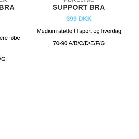
ER
PURELIME
 BRA
SUPPORT BRA
399 DKK
Medium støtte til sport og hverdag
ære løbe
70-90 A/B/C/D/E/F/G
F/G