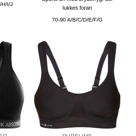
H/I/J
lukkes foran
70-90 A/B/C/D/E/F/G