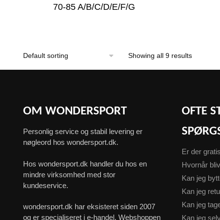
70-85 A/B/C/D/E/F/G
Showing all 9 results
OM WONDERSPORT
OFTE S
SPØRG
Personlig service og stabil levering er
nøgleord hos wondersport.dk.
Er der grati
Hos wondersport.dk handler du hos en
Hvornår bliv
mindre virksomhed med stor
Kan jeg byt
kundeservice.
Kan jeg ret
Kan jeg ta
wondersport.dk har eksisteret siden 2007
og er specialiseret i e-handel. Webshoppen
Kan jeg sel