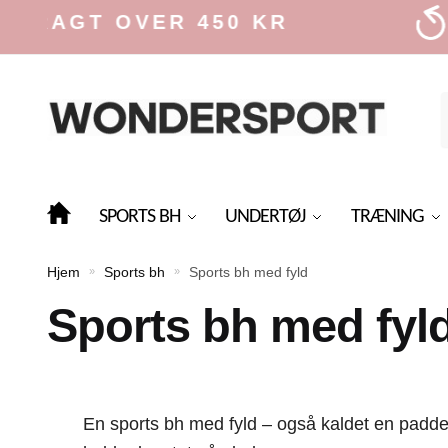
Skip
Skip
GT OVER 450 KR
3
to
to
navigation
content
f
SPORTS BH
UNDERTØJ
TRÆNING
Hjem
Sports bh
Sports bh med fyld
»
»
Sports bh med fyl
En sports bh med fyld – også kaldet en padded