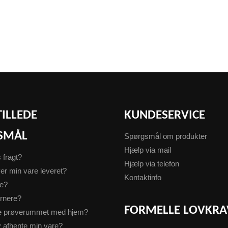
TILLEDE
KUNDESERVICE
SMÅL
Spørgsmål om produkter
Hjælp via mail
s fragt?
Hjælp via telefon
er min vare leveret?
Kontaktinfo
te?
urnere?
FORMELLE LOVKRA
ge prøverummet med hjem?
v afhente min vare?