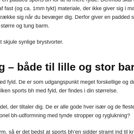
fast (og ca. 1mm tykt) materiale, der ikke giver sig i ma
 strække sig når du bevæger dig. Derfor giver en padded 
n større og tung barm.
skjule synlige brystvorter.
– både til lille og stor b
 med fyld. De er som udgangspunkt meget forskellige og 
ken sports bh med fyld, der findes i din størrelse.
model, der tiltaler dig. De er alle gode hver især og de fl
tionel bh-udformning med tynde stropper og ryglukning?
arm, så er det bedst at sports bh’en sidder stramt ind til 