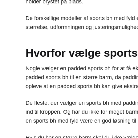
holder brystet på plads.
De forskellige modeller af sports bh med fyld e
størrelse, udformningen og justeringsmulighe
Hvorfor vælge sports
Nogle vælger en padded sports bh for at få eks
padded sports bh til en større barm, da padding
opleve at en padded sports bh kan give ekstra 
De fleste, der vælger en sports bh med padding
ind til kroppen. Og har du ikke for meget barm
en sports bh med fyld være en god løsning til a
Hvis du har en større barm skal du ikke vælge 