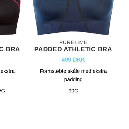
PURELIME
C BRA
PADDED ATHLETIC BRA
499 DKK
ekstra
Formstøbte skåle med ekstra
padding
F/G
90G