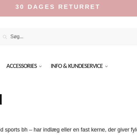
0 DAGES RETURRET
Search
Search
or:
ACCESSORIES
INFO & KUNDESERVICE
d
 sports bh – har indlæg eller en fast kerne, der giver fy