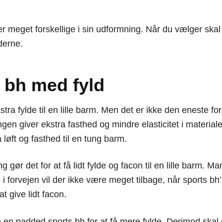
r meget forskellige i sin udformning. Når du vælger skal d
derne.
 bh med fyld
tra fylde til en lille barm. Men det er ikke den eneste f
en giver ekstra fasthed og mindre elasticitet i materialet
løft og fasthed til en tung barm.
 gør det for at få lidt fylde og facon til en lille barm. 
 i forvejen vil der ikke være meget tilbage, når sports b
t give lidt facon.
en padded sports bh for at få mere fylde. Derimod skal d