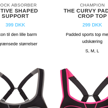
OCK ABSORBER
CHAMPION
TIVE SHAPED
THE CURVY PA
SUPPORT
CROP TOP
399 DKK
299 DKK
on til den lille barm
Padded sports top m
udskæring
rænsede størrelser
S, M, L