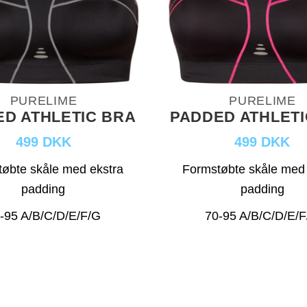
PURELIME
PURELIME
D ATHLETIC BRA
PADDED ATHLETI
499 DKK
499 DKK
øbte skåle med ekstra
Formstøbte skåle med 
padding
padding
-95 A/B/C/D/E/F/G
70-95 A/B/C/D/E/