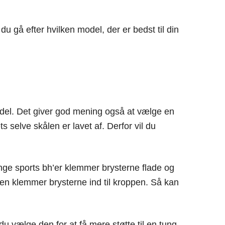
u gå efter hvilken model, der er bedst til din
ordel. Det giver god mening også at vælge en
s selve skålen er lavet af. Derfor vil du
Mange sports bh’er klemmer brysterne flade og
h’en klemmer brysterne ind til kroppen. Så kan
u vælge den for at få mere støtte til en tung