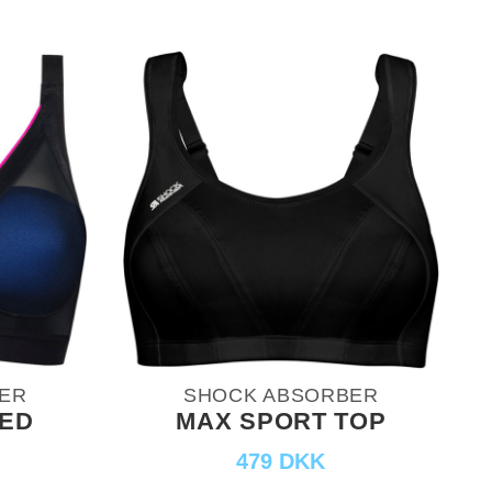
ER
SHOCK ABSORBER
PED
MAX SPORT TOP
479 DKK