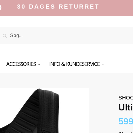
0 DAGES RETURRET
Search
Search
or:
ACCESSORIES
INFO & KUNDESERVICE
SHOC
Ult
59