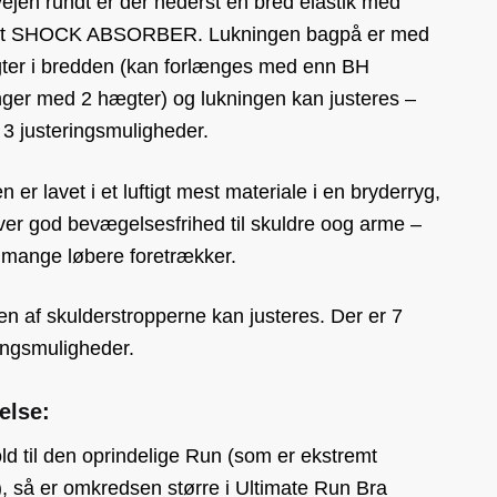
ejen rundt er der nederst en bred elastik med
kt SHOCK ABSORBER. Lukningen bagpå er med
ter i bredden (kan forlænges med enn BH
nger med 2 hægter) og lukningen kan justeres –
 3 justeringsmuligheder.
 er lavet i et luftigt mest materiale i en bryderryg,
ver god bevægelsesfrihed til skuldre oog arme –
 mange løbere foretrækker.
n af skulderstropperne kan justeres. Der er 7
ingsmuligheder.
else:
old til den oprindelige Run (som er ekstremt
, så er omkredsen større i Ultimate Run Bra