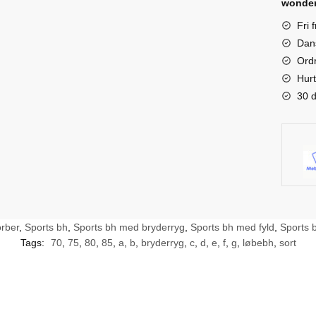
wonder
g
quanti
Fri 
e
Dan
r
Ordr
(
Hurt
2
30 d
h
æ
g
t
e
r
rber
,
Sports bh
,
Sports bh med bryderryg
,
Sports bh med fyld
,
Sports 
)
Tags:
70
,
75
,
80
,
85
,
a
,
b
,
bryderryg
,
c
,
d
,
e
,
f
,
g
,
løbebh
,
sort