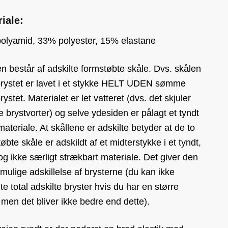
iale:
olyamid, 33% polyester, 15% elastane
n består af adskilte formstøbte skåle. Dvs. skålen
brystet er lavet i et stykke HELT UDEN sømme
rystet. Materialet er let vatteret (dvs. det skjuler
e brystvorter) og selve ydesiden er pålagt et tyndt
teriale. At skållene er adskilte betyder at de to
øbte skåle er adskildt af et midterstykke i et tyndt,
og ikke særligt strækbart materiale. Det giver den
mulige adskillelse af brysterne (du kan ikke
te total adskilte bryster hvis du har en større
men det bliver ikke bedre end dette).