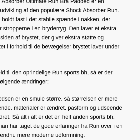
 Absorber Ultimate Run Bra Padded er en
eudvikling af den populære Shock Absorber Run.
 holdt fast i det stabile spænde i nakken, der
 stropperne i en bryderryg. Den laver et ekstra
 siden af brystet, der giver ekstra støtte og
itet i forhold til de bevægelser brystet laver under
old til den oprindelige Run sports bh, så er der
 følgende ændringer:
dsen er en smule større, så størrelsen er mere
sende, materialer er ændret, pasform og udseende
ret. Så alt i alt er det en helt anden sports bh,
an har taget de gode erfaringer fra Run over i en
 endnu mere moderne udformning.