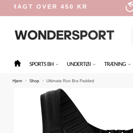
Skip
Skip
GT OVER 450 KR
3
to
to
navigation
content
f
SPORTS BH
UNDERTØJ
TRÆNING
Hjem
Shop
Ultimate Run Bra Padded
»
»