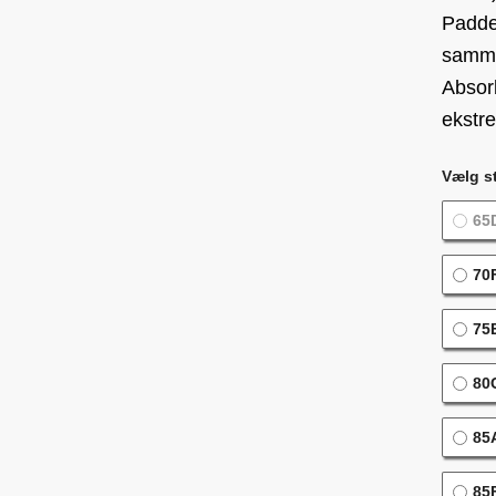
Padde
samme
Absorb
ekstre
Vælg st
65
70
75
80
85
85