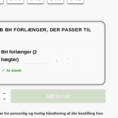
B BH FORLÆNGER, DER PASSER TIL
9 DKK
BH forlænger (2
BH
hægter)
29 DKK
forlænger
In stock
(2
hægter)
quantity
te
Add to cart
er for personlig og hurtig håndtering af din bestilling hos
ed