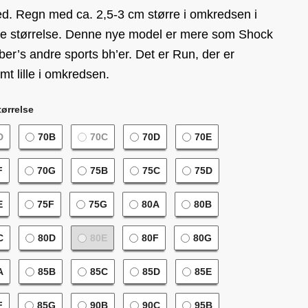
d. Regn med ca. 2,5-3 cm større i omkredsen i
 størrelse. Denne nye model er mere som Shock
er’s andre sports bh’er. Det er Run, der er
mt lille i omkredsen.
ørrelse
D
70B
70C
70D
70E
F
70G
75B
75C
75D
E
75F
75G
80A
80B
C
80D
80E
80F
80G
A
85B
85C
85D
85E
F
85G
90B
90C
95B