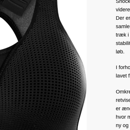
Shock
vider
Der er
samler
træk i
stabil
løb.
I forh
lavet
Omkre
retvi
er ænd
hvor m
ny og