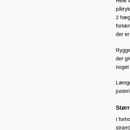
Hele v
påtry
2 hæg
forlæ
der er
Ryggen
der gi
noget
Længe
juster
Størr
I forh
stram)