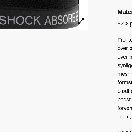
Mater
52% p
Fronte
over 
over b
synlig
meshma
formst
blødt 
bedst 
forven
barm, 