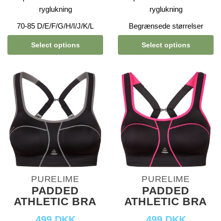
ryglukning
ryglukning
70-85 D/E/F/G/H/I/J/K/L
Begrænsede størrelser
Select options
Select options
PURELIME
PURELIME
PADDED
PADDED
ATHLETIC BRA
ATHLETIC BRA
499 DKK
499 DKK