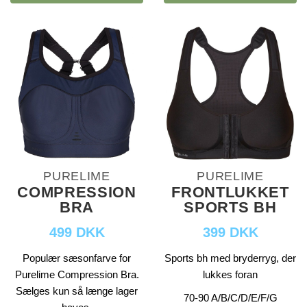
PURELIME
PURELIME
COMPRESSION
FRONTLUKKET
BRA
SPORTS BH
499 DKK
399 DKK
Populær sæsonfarve for
Sports bh med bryderryg, der
Purelime Compression Bra.
lukkes foran
Sælges kun så længe lager
70-90 A/B/C/D/E/F/G