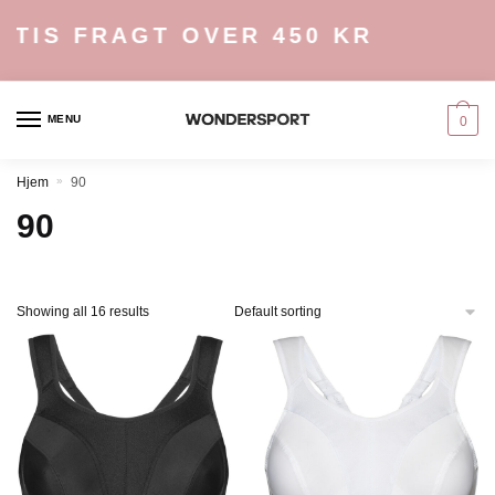
Skip
Skip
TIS FRAGT OVER 450 KR
to
to
navigation
content
MENU
0
Hjem
»
90
90
Showing all 16 results