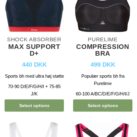
SHOCK ABSORBER
PURELIME
MAX SUPPORT
COMPRESSION
D+
BRA
440 DKK
499 DKK
Sports bh med ultra høj støtte
Populær sports bh fra
Purelime
70-90 D/E/F/G/H/I + 75-85
J/K
60-100 A/BC/D/E/F/G/H/I/J
Select options
Select options