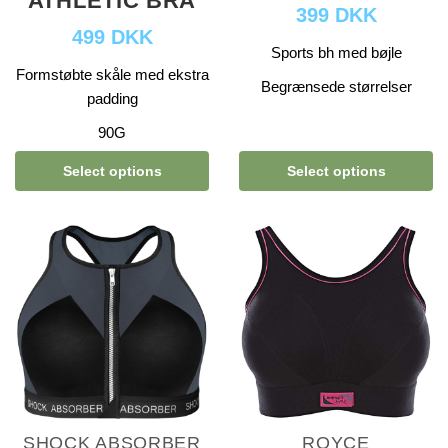
ATHLETIC BRA
399 DKK
499 DKK
Sports bh med bøjle
Formstøbte skåle med ekstra
Begrænsede størrelser
padding
90G
Select options
Select options
SHOCK ABSORBER
ROYCE