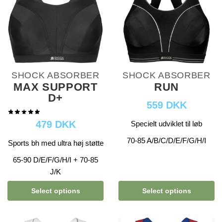
SHOCK ABSORBER
SHOCK ABSORBER
MAX SUPPORT
RUN
D+
559 DKK
479 DKK
Specielt udviklet til løb
70-85 A/B/C/D/E/F/G/H/I
Sports bh med ultra høj støtte
65-90 D/E/F/G/H/I + 70-85
J/K
Select options
Select options