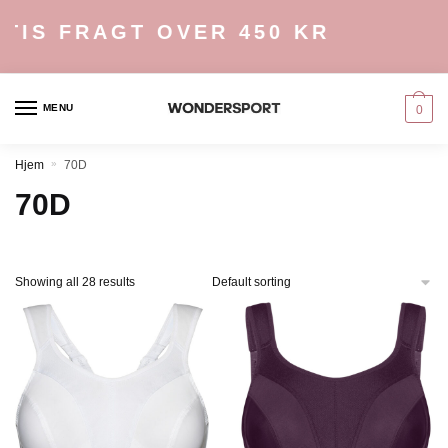
Skip
Skip
S FRAGT OVER 450 KR
to
to
navigation
content
MENU
0
Hjem
»
70D
70D
Showing all 28 results