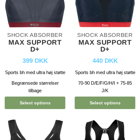
SHOCK ABSORBER
SHOCK ABSORBER
MAX SUPPORT
MAX SUPPORT
D+
D+
399 DKK
440 DKK
Sports bh med ultra høj støtte
Sports bh med ultra høj støtte
Begrænsede størrelser
70-90 D/E/F/G/H/I + 75-85
tilbage
J/K
Select options
Select options