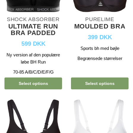
SHOCK ABSORBER
PURELIME
ULTIMATE RUN
MOULDED BRA
BRA PADDED
399 DKK
599 DKK
Sports bh med bøjle
Ny version af den populære
Begrænsede størrelser
løbe BH Run
70-85 A/B/C/D/E/F/G
Select options
Select options