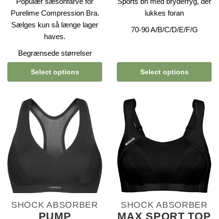
Populær sæsonfarve for
Sports bh med bryderryg, der
Purelime Compression Bra.
lukkes foran
Sælges kun så længe lager
70-90 A/B/C/D/E/F/G
haves.
Begrænsede størrelser
Select options
Select options
SHOCK ABSORBER
SHOCK ABSORBER
PUMP
MAX SPORT TOP