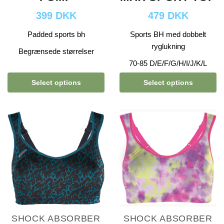
399 DKK
479 DKK
Padded sports bh
Sports BH med dobbelt
ryglukning
Begrænsede størrelser
70-85 D/E/F/G/H/I/J/K/L
Select options
Select options
SHOCK ABSORBER
SHOCK ABSORBER