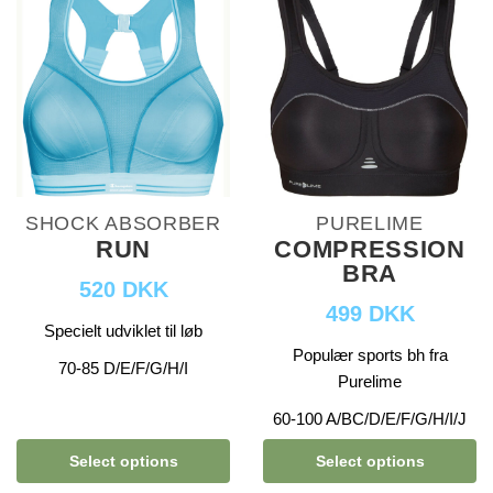
SHOCK ABSORBER
PURELIME
RUN
COMPRESSION
BRA
520 DKK
499 DKK
Specielt udviklet til løb
Populær sports bh fra
70-85 D/E/F/G/H/I
Purelime
60-100 A/BC/D/E/F/G/H/I/J
Select options
Select options