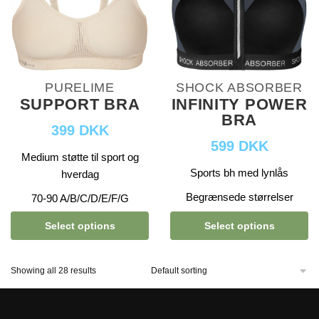
PURELIME
SHOCK ABSORBER
SUPPORT BRA
INFINITY POWER
BRA
399 DKK
599 DKK
Medium støtte til sport og
Sports bh med lynlås
hverdag
Begrænsede størrelser
70-90 A/B/C/D/E/F/G
Select options
Select options
Showing all 28 results