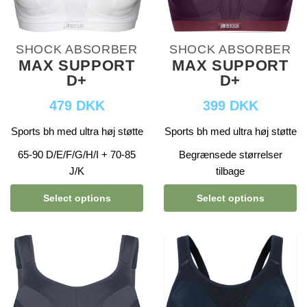
SHOCK ABSORBER
SHOCK ABSORBER
MAX SUPPORT
MAX SUPPORT
D+
D+
479 DKK
399 DKK
Sports bh med ultra høj støtte
Sports bh med ultra høj støtte
65-90 D/E/F/G/H/I + 70-85
Begrænsede størrelser
J/K
tilbage
Select options
Select options