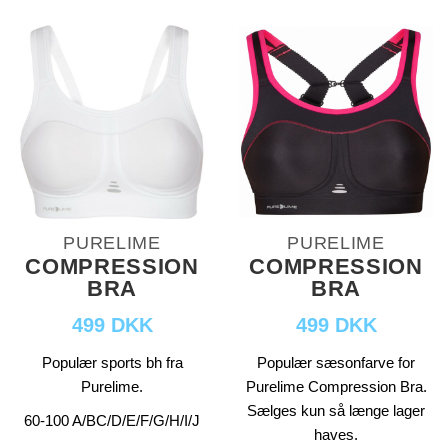
PURELIME
PURELIME
COMPRESSION
COMPRESSION
BRA
BRA
499 DKK
499 DKK
Populær sports bh fra
Populær sæsonfarve for
Purelime.
Purelime Compression Bra.
Sælges kun så længe lager
60-100 A/BC/D/E/F/G/H/I/J
haves.