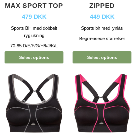
MAX SPORT TOP
ZIPPED
479 DKK
449 DKK
Sports BH med dobbelt
Sports bh med lynlås
ryglukning
Begrænsede størrelser
70-85 D/E/F/G/H/I/J/K/L
Select options
Select options