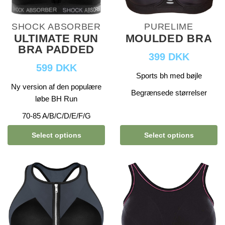
SHOCK ABSORBER
PURELIME
ULTIMATE RUN
MOULDED BRA
BRA PADDED
399 DKK
599 DKK
Sports bh med bøjle
Ny version af den populære
Begrænsede størrelser
løbe BH Run
70-85 A/B/C/D/E/F/G
Select options
Select options