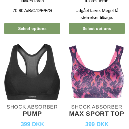
lukkes foran
lukkes foran
70-90 A/B/C/D/E/F/G
Udgået farve. Meget få
størrelser tilbage.
Select options
Select options
SHOCK ABSORBER
SHOCK ABSORBER
PUMP
MAX SPORT TOP
399 DKK
399 DKK