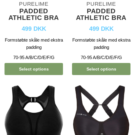
PURELIME
PURELIME
PADDED
PADDED
ATHLETIC BRA
ATHLETIC BRA
499 DKK
499 DKK
Formstøbte skåle med ekstra
Formstøbte skåle med ekstra
padding
padding
70-95 A/B/C/D/E/F/G
70-95 A/B/C/D/E/F/G
Select options
Select options