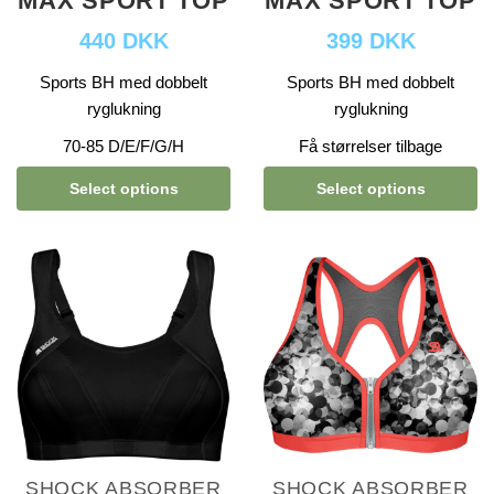
MAX SPORT TOP
MAX SPORT TOP
440 DKK
399 DKK
Sports BH med dobbelt
Sports BH med dobbelt
ryglukning
ryglukning
70-85 D/E/F/G/H
Få størrelser tilbage
Select options
Select options
SHOCK ABSORBER
SHOCK ABSORBER