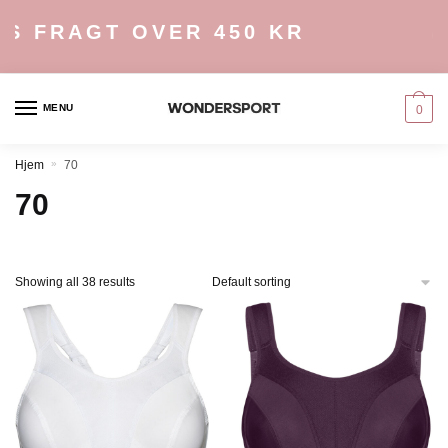
Skip
Skip
FRAGT OVER 450 KR
to
to
navigation
content
MENU
0
Hjem
»
70
70
Showing all 38 results