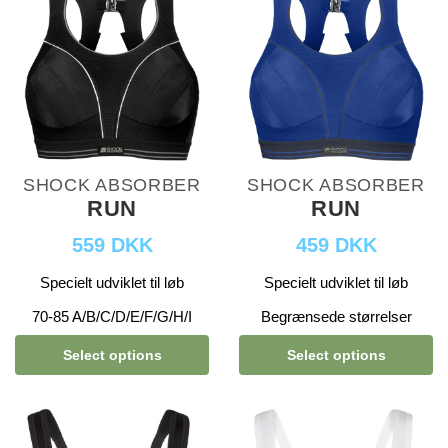
SHOCK ABSORBER
SHOCK ABSORBER
RUN
RUN
559 DKK
459 DKK
Specielt udviklet til løb
Specielt udviklet til løb
70-85 A/B/C/D/E/F/G/H/I
Begrænsede størrelser
Select options
Select options