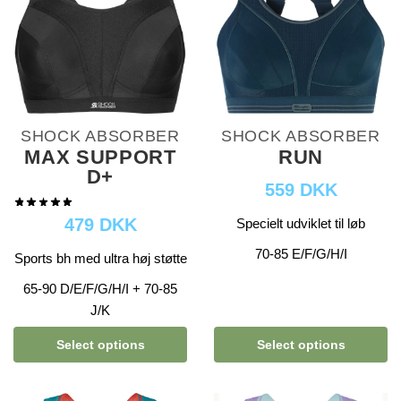
SHOCK ABSORBER
SHOCK ABSORBER
MAX SUPPORT
RUN
D+
559 DKK
479 DKK
Specielt udviklet til løb
70-85 E/F/G/H/I
Sports bh med ultra høj støtte
65-90 D/E/F/G/H/I + 70-85
J/K
Select options
Select options