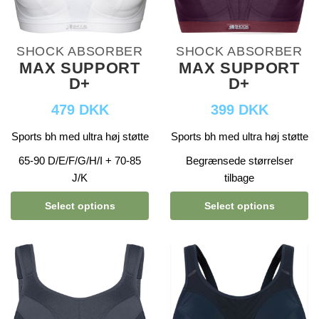
SHOCK ABSORBER
SHOCK ABSORBER
MAX SUPPORT
MAX SUPPORT
D+
D+
479 DKK
399 DKK
Sports bh med ultra høj støtte
Sports bh med ultra høj støtte
65-90 D/E/F/G/H/I + 70-85
Begrænsede størrelser
J/K
tilbage
Select options
Select options