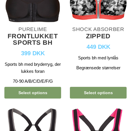
PURELIME
SHOCK ABSORBER
FRONTLUKKET
ZIPPED
SPORTS BH
449 DKK
399 DKK
Sports bh med lynlås
Sports bh med bryderryg, der
Begrænsede størrelser
lukkes foran
70-90 A/B/C/D/E/F/G
Select options
Select options