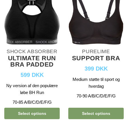
SHOCK ABSORBER
PURELIME
ULTIMATE RUN
SUPPORT BRA
BRA PADDED
399 DKK
599 DKK
Medium støtte til sport og
Ny version af den populære
hverdag
løbe BH Run
70-90 A/B/C/D/E/F/G
70-85 A/B/C/D/E/F/G
Select options
Select options