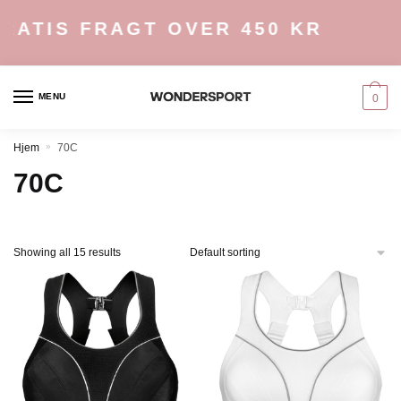
Skip
Skip
ATIS FRAGT OVER 450 KR
to
to
navigation
content
MENU
0
Hjem
»
70C
70C
Showing all 15 results