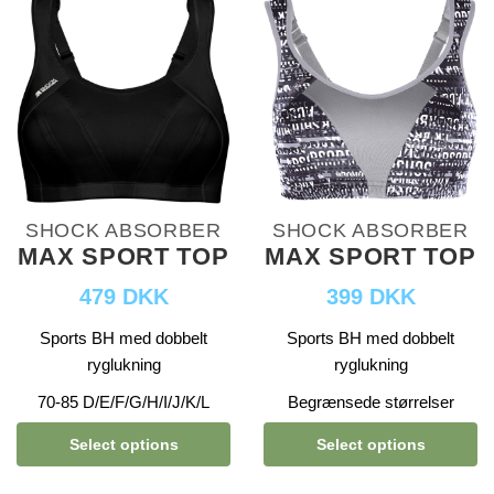
SHOCK ABSORBER
SHOCK ABSORBER
MAX SPORT TOP
MAX SPORT TOP
479 DKK
399 DKK
Sports BH med dobbelt
Sports BH med dobbelt
ryglukning
ryglukning
70-85 D/E/F/G/H/I/J/K/L
Begrænsede størrelser
Select options
Select options