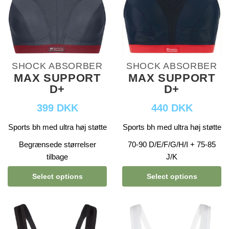
SHOCK ABSORBER
SHOCK ABSORBER
MAX SUPPORT
MAX SUPPORT
D+
D+
399 DKK
440 DKK
Sports bh med ultra høj støtte
Sports bh med ultra høj støtte
Begrænsede størrelser
70-90 D/E/F/G/H/I + 75-85
tilbage
J/K
Select options
Select options