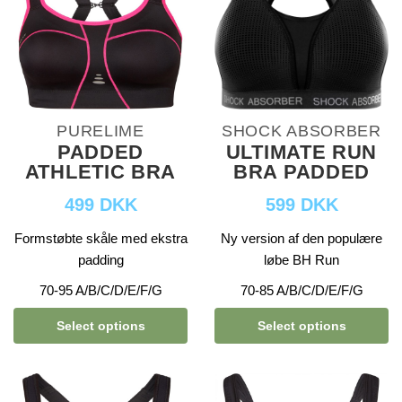
PURELIME
SHOCK ABSORBER
PADDED
ULTIMATE RUN
ATHLETIC BRA
BRA PADDED
499 DKK
599 DKK
Formstøbte skåle med ekstra
Ny version af den populære
padding
løbe BH Run
70-95 A/B/C/D/E/F/G
70-85 A/B/C/D/E/F/G
Select options
Select options