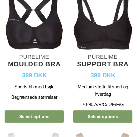
PURELIME
PURELIME
MOULDED BRA
SUPPORT BRA
399 DKK
399 DKK
Sports bh med bøjle
Medium støtte til sport og
hverdag
Begrænsede størrelser
70-90 A/B/C/D/E/F/G
Select options
Select options