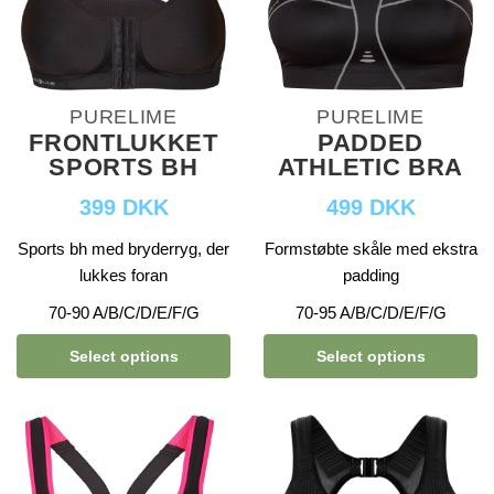
PURELIME
PURELIME
FRONTLUKKET
PADDED
SPORTS BH
ATHLETIC BRA
399 DKK
499 DKK
Sports bh med bryderryg, der
Formstøbte skåle med ekstra
lukkes foran
padding
70-90 A/B/C/D/E/F/G
70-95 A/B/C/D/E/F/G
Select options
Select options