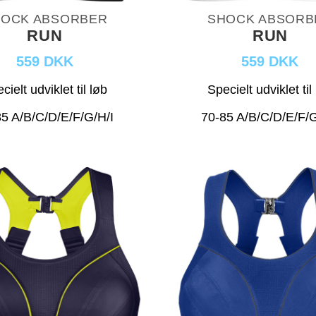
OCK ABSORBER
SHOCK ABSORB
RUN
RUN
559 DKK
559 DKK
cielt udviklet til løb
Specielt udviklet til
5 A/B/C/D/E/F/G/H/I
70-85 A/B/C/D/E/F/G