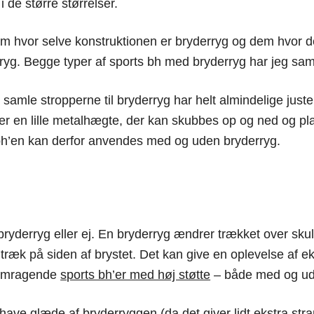
 de større størrelser.
em hvor selve konstruktionen er bryderryg og dem hvor der
rryg. Begge typer af sports bh med bryderryg har jeg sam
n samle stropperne til bryderryg har helt almindelige just
 er en lille metalhægte, der kan skubbes op og ned og 
 bh’en kan derfor anvendes med og uden bryderryg.
bryderryg eller ej. En bryderryg ændrer trækket over sku
træk på siden af brystet. Det kan give en oplevelse af eks
fremragende
sports bh’er med høj støtte
– både med og ud
 have glæde af bryderryggen (da det giver lidt ekstra str