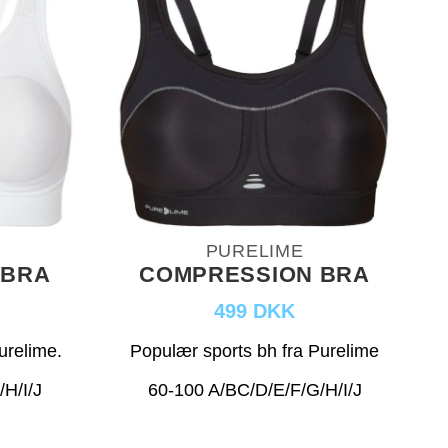
PURELIME
 BRA
COMPRESSION BRA
499 DKK
urelime.
Populær sports bh fra Purelime
H/I/J
60-100 A/BC/D/E/F/G/H/I/J