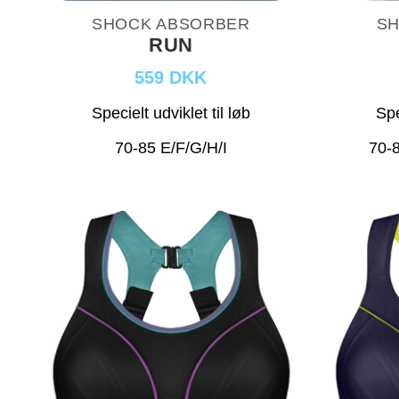
SHOCK ABSORBER
SH
RUN
559 DKK
Specielt udviklet til løb
Spe
70-85 E/F/G/H/I
70-8