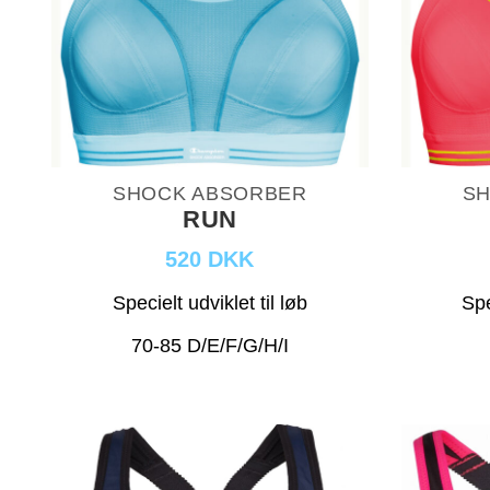
SHOCK ABSORBER
SH
RUN
520 DKK
Specielt udviklet til løb
Spe
70-85 D/E/F/G/H/I