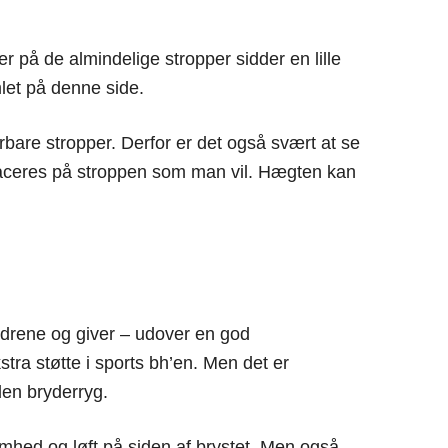
 på de almindelige stropper sidder en lille
let på denne side.
erbare stropper. Derfor er det også svært at se
placeres på stroppen som man vil. Hægten kan
ldrene og giver – udover en god
tra støtte i sports bh’en. Men det er
en bryderryg.
amhed og løft på siden af brystet. Men også