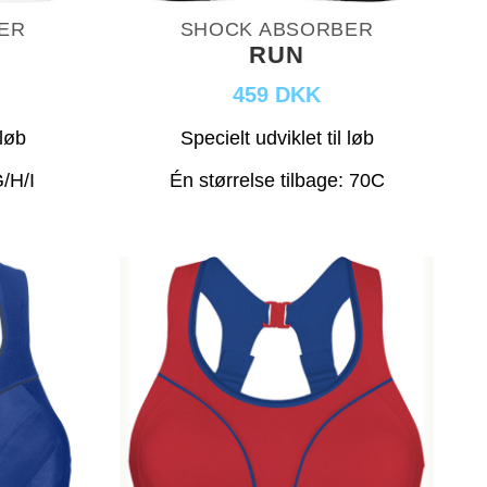
ER
SHOCK ABSORBER
RUN
459 DKK
 løb
Specielt udviklet til løb
/H/I
Én størrelse tilbage: 70C