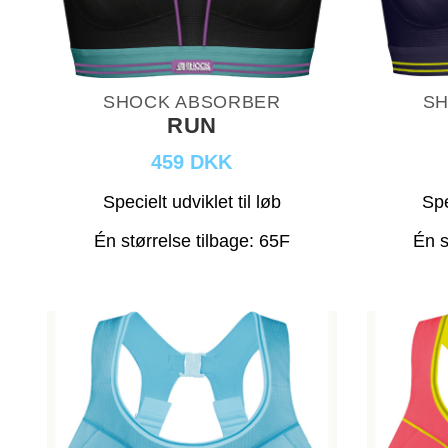
SHOCK ABSORBER
SH
RUN
459 DKK
Specielt udviklet til løb
Spe
Én størrelse tilbage: 65F
Én s