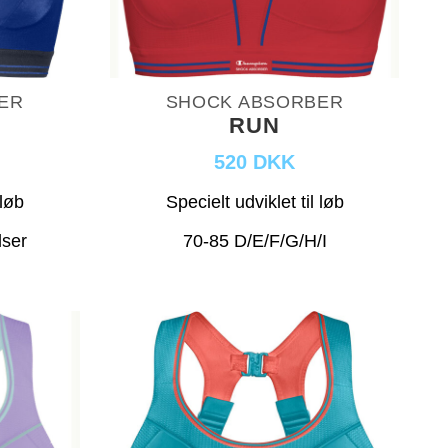
ER
SHOCK ABSORBER
RUN
520 DKK
 løb
Specielt udviklet til løb
lser
70-85 D/E/F/G/H/I