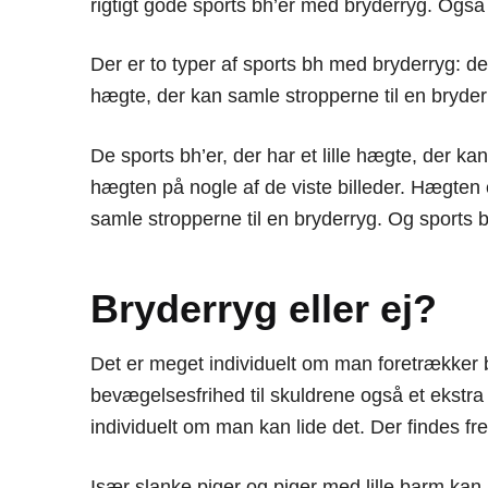
rigtigt gode sports bh’er med bryderryg. Også i
Der er to typer af sports bh med bryderryg: d
hægte, der kan samle stropperne til en bryde
De sports bh’er, der har et lille hægte, der ka
hægten på nogle af de viste billeder. Hægten
samle stropperne til en bryderryg. Og sports
Bryderryg eller ej?
Det er meget individuelt om man foretrækker 
bevægelsesfrihed til skuldrene også et ekstra 
individuelt om man kan lide det. Der findes 
Især slanke piger og piger med lille barm kan