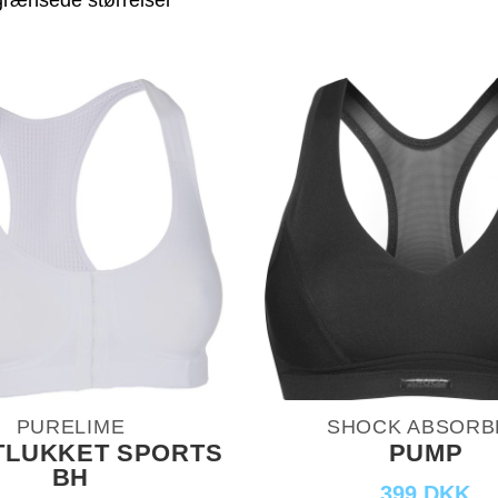
rænsede størrelser
PURELIME
SHOCK ABSORB
TLUKKET SPORTS
PUMP
BH
399 DKK