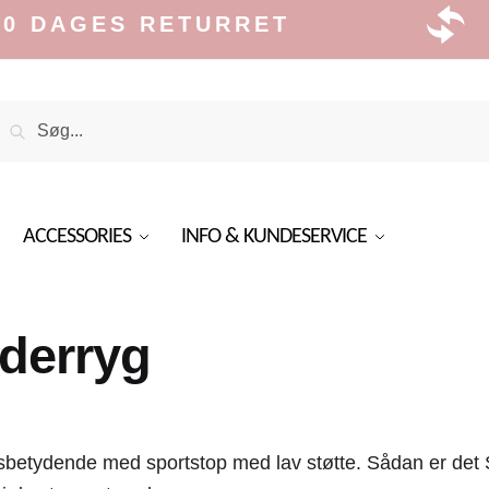
S RETURRET
GRAT
Search
Search
or:
ACCESSORIES
INFO & KUNDESERVICE
derryg
ensbetydende med sportstop med lav støtte. Sådan er d