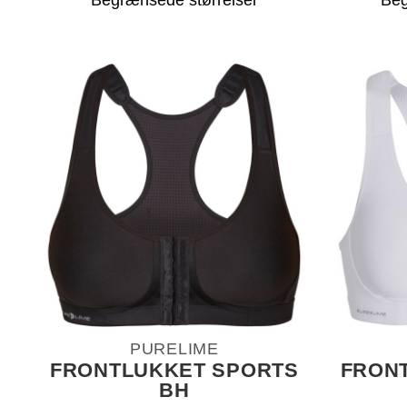
Begrænsede størrelser
Beg
PURELIME
FRONTLUKKET SPORTS
FRON
BH