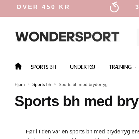
Skip
Skip
R 450 KR
30 DAGE
to
to
navigation
content
f
SPORTS BH
UNDERTØJ
TRÆNING
Hjem
Sports bh
Sports bh med bryderryg
»
»
Sports bh med bry
Før i tiden var en sports bh med bryderryg 