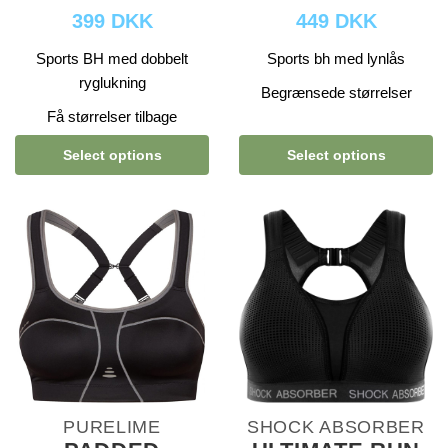
399 DKK
449 DKK
Sports BH med dobbelt
Sports bh med lynlås
ryglukning
Begrænsede størrelser
Få størrelser tilbage
Select options
Select options
PURELIME
SHOCK ABSORBER