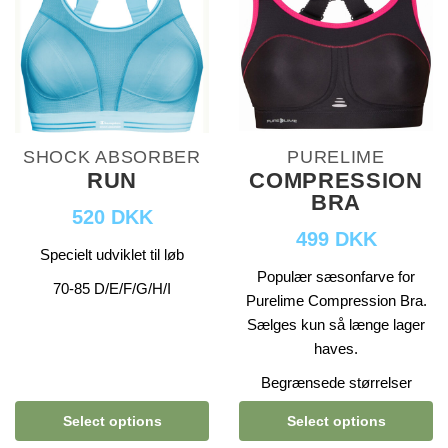
SHOCK ABSORBER
PURELIME
RUN
COMPRESSION
BRA
520 DKK
499 DKK
Specielt udviklet til løb
Populær sæsonfarve for
70-85 D/E/F/G/H/I
Purelime Compression Bra.
Sælges kun så længe lager
haves.
Begrænsede størrelser
Select options
Select options