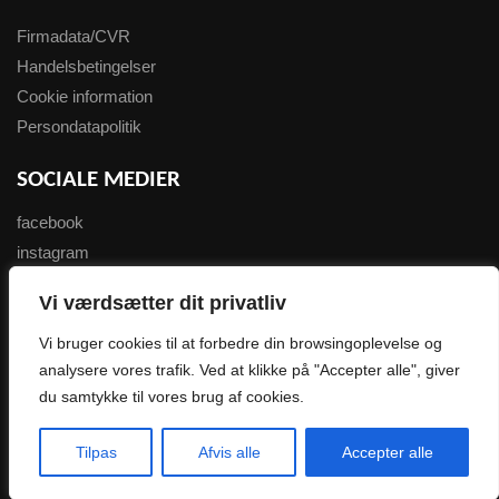
Firmadata/CVR
Handelsbetingelser
Cookie information
Persondatapolitik
SOCIALE MEDIER
facebook
instagram
youtube
Vi værdsætter dit privatliv
NYHEDSBREV
Vi bruger cookies til at forbedre din browsingoplevelse og
analysere vores trafik. Ved at klikke på "Accepter alle", giver
Tilmeld her
du samtykke til vores brug af cookies.
0
Copyright 2007-2023 wondersport.dk
Tilpas
Afvis alle
Accepter alle