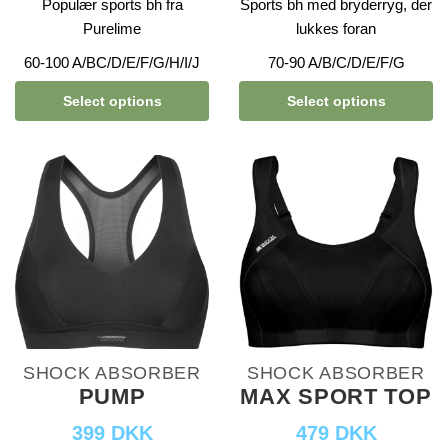
Populær sports bh fra
Sports bh med bryderryg, der
Purelime
lukkes foran
60-100 A/BC/D/E/F/G/H/I/J
70-90 A/B/C/D/E/F/G
Select options
Select options
SHOCK ABSORBER
SHOCK ABSORBER
PUMP
MAX SPORT TOP
399 DKK
479 DKK