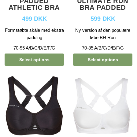
PADDED
ULTIMATE RUN
ATHLETIC BRA
BRA PADDED
499 DKK
599 DKK
Formstøbte skåle med ekstra
Ny version af den populære
padding
løbe BH Run
70-95 A/B/C/D/E/F/G
70-85 A/B/C/D/E/F/G
Select options
Select options