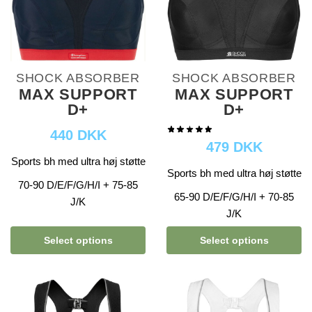
SHOCK ABSORBER
SHOCK ABSORBER
MAX SUPPORT
MAX SUPPORT
D+
D+
440 DKK
479 DKK
Sports bh med ultra høj støtte
Sports bh med ultra høj støtte
70-90 D/E/F/G/H/I + 75-85
65-90 D/E/F/G/H/I + 70-85
J/K
J/K
Select options
Select options