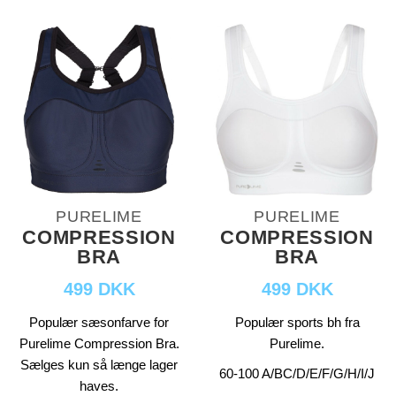
PURELIME
PURELIME
COMPRESSION
COMPRESSION
BRA
BRA
499 DKK
499 DKK
Populær sæsonfarve for
Populær sports bh fra
Purelime Compression Bra.
Purelime.
Sælges kun så længe lager
60-100 A/BC/D/E/F/G/H/I/J
haves.