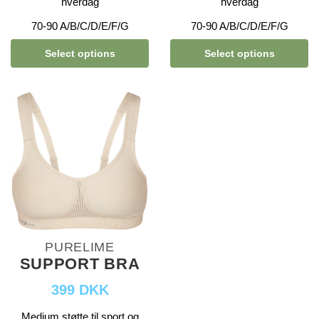
hverdag
hverdag
70-90 A/B/C/D/E/F/G
70-90 A/B/C/D/E/F/G
Select options
Select options
PURELIME
SUPPORT BRA
399 DKK
Medium støtte til sport og