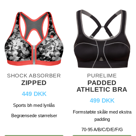
SHOCK ABSORBER
PURELIME
ZIPPED
PADDED
ATHLETIC BRA
449 DKK
499 DKK
Sports bh med lynlås
Formstøbte skåle med ekstra
Begrænsede størrelser
padding
70-95 A/B/C/D/E/F/G