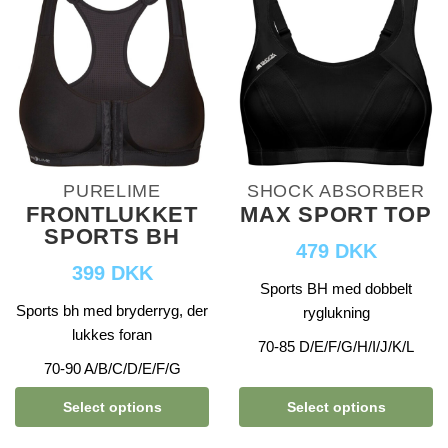
PURELIME
SHOCK ABSORBER
FRONTLUKKET
MAX SPORT TOP
SPORTS BH
479 DKK
399 DKK
Sports BH med dobbelt
Sports bh med bryderryg, der
ryglukning
lukkes foran
70-85 D/E/F/G/H/I/J/K/L
70-90 A/B/C/D/E/F/G
Select options
Select options