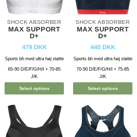
SHOCK ABSORBER
SHOCK ABSORBER
MAX SUPPORT
MAX SUPPORT
D+
D+
479 DKK
440 DKK
Sports bh med ultra høj støtte
Sports bh med ultra høj støtte
65-90 D/E/F/G/H/I + 70-85
70-90 D/E/F/G/H/I + 75-85
J/K
J/K
Select options
Select options