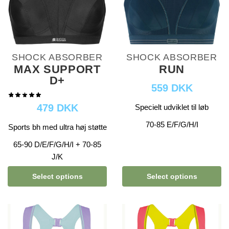
SHOCK ABSORBER
SHOCK ABSORBER
MAX SUPPORT
RUN
D+
559 DKK
479 DKK
Specielt udviklet til løb
70-85 E/F/G/H/I
Sports bh med ultra høj støtte
65-90 D/E/F/G/H/I + 70-85
J/K
Select options
Select options