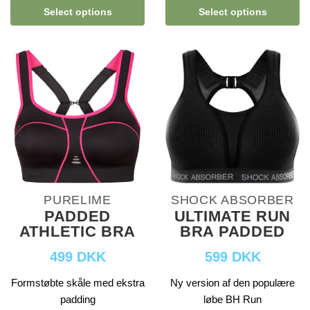
Select options
Select options
PURELIME
SHOCK ABSORBER
PADDED
ULTIMATE RUN
ATHLETIC BRA
BRA PADDED
499 DKK
599 DKK
Formstøbte skåle med ekstra
Ny version af den populære
padding
løbe BH Run