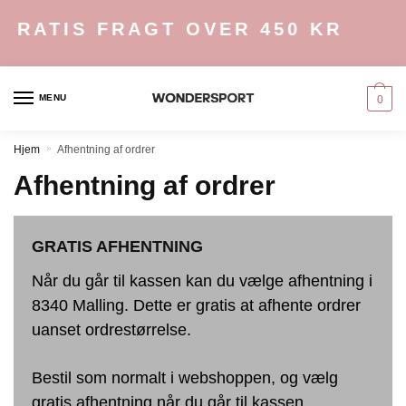
Skip
Skip
GRATIS FRAGT OVER 450 KR
to
to
navigation
content
MENU
0
Hjem
»
Afhentning af ordrer
Afhentning af ordrer
GRATIS AFHENTNING
Når du går til kassen kan du vælge afhentning i
8340 Malling. Dette er gratis at afhente ordrer
uanset ordrestørrelse.
Bestil som normalt i webshoppen, og vælg
gratis afhentning når du går til kassen.