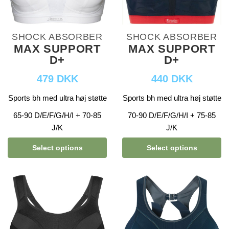
SHOCK ABSORBER
SHOCK ABSORBER
MAX SUPPORT
MAX SUPPORT
D+
D+
479 DKK
440 DKK
Sports bh med ultra høj støtte
Sports bh med ultra høj støtte
65-90 D/E/F/G/H/I + 70-85
70-90 D/E/F/G/H/I + 75-85
J/K
J/K
Select options
Select options