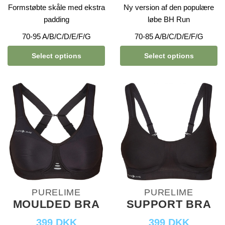
Formstøbte skåle med ekstra
Ny version af den populære
padding
løbe BH Run
70-95 A/B/C/D/E/F/G
70-85 A/B/C/D/E/F/G
Select options
Select options
PURELIME
PURELIME
MOULDED BRA
SUPPORT BRA
399 DKK
399 DKK