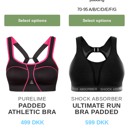
70-95 A/B/C/D/E/F/G
Select options
Select options
PURELIME
SHOCK ABSORBER
PADDED
ULTIMATE RUN
ATHLETIC BRA
BRA PADDED
499 DKK
599 DKK