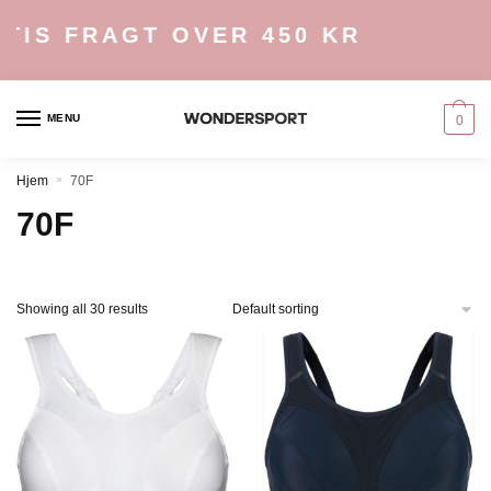
Skip
Skip
S FRAGT OVER 450 KR
to
to
navigation
content
MENU
0
Hjem
»
70F
70F
Showing all 30 results