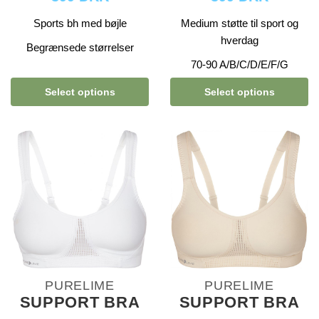
Sports bh med bøjle
Medium støtte til sport og
hverdag
Begrænsede størrelser
70-90 A/B/C/D/E/F/G
Select options
Select options
PURELIME
PURELIME
SUPPORT BRA
SUPPORT BRA