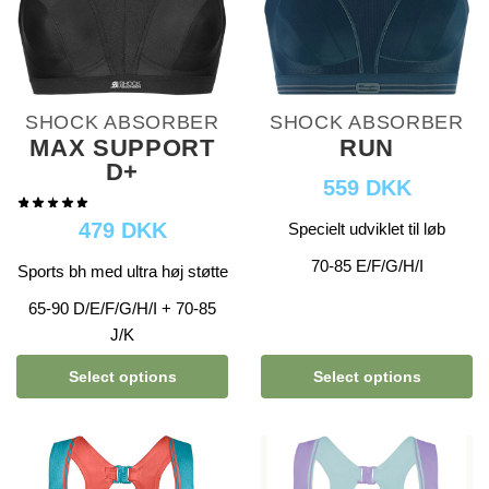
SHOCK ABSORBER
SHOCK ABSORBER
MAX SUPPORT
RUN
D+
559 DKK
479 DKK
Specielt udviklet til løb
70-85 E/F/G/H/I
Sports bh med ultra høj støtte
65-90 D/E/F/G/H/I + 70-85
J/K
Select options
Select options