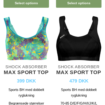
Select options
Select options
SHOCK ABSORBER
SHOCK ABSORBER
MAX SPORT TOP
MAX SPORT TOP
399 DKK
479 DKK
Sports BH med dobbelt
Sports BH med dobbelt
ryglukning
ryglukning
Begrænsede størrelser
70-85 D/E/F/G/H/I/J/K/L