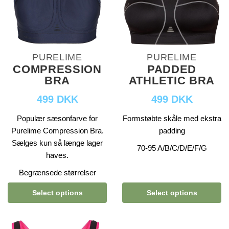
PURELIME
PURELIME
COMPRESSION
PADDED
BRA
ATHLETIC BRA
499 DKK
499 DKK
Populær sæsonfarve for
Formstøbte skåle med ekstra
Purelime Compression Bra.
padding
Sælges kun så længe lager
70-95 A/B/C/D/E/F/G
haves.
Begrænsede størrelser
Select options
Select options