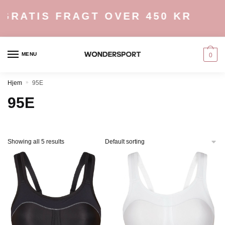
Skip
Skip
GRATIS FRAGT OVER 450 KR
to
to
navigation
content
MENU
0
Hjem
»
95E
95E
Showing all 5 results