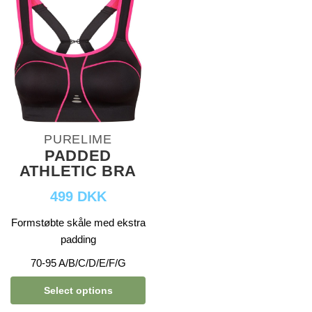
PURELIME
PADDED
ATHLETIC BRA
499 DKK
Formstøbte skåle med ekstra
padding
70-95 A/B/C/D/E/F/G
Select options