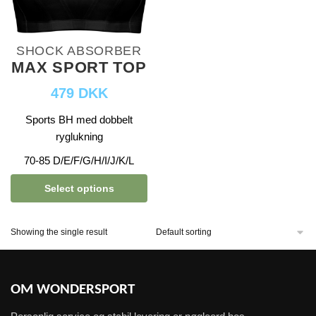
SHOCK ABSORBER
MAX SPORT TOP
479 DKK
Sports BH med dobbelt
ryglukning
70-85 D/E/F/G/H/I/J/K/L
Select options
Showing the single result
OM WONDERSPORT