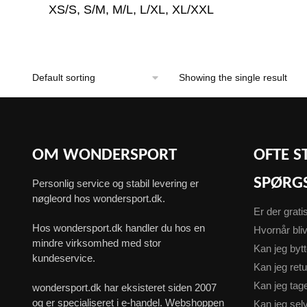
XS/S, S/M, M/L, L/XL, XL/XXL
Showing the single result
OM WONDERSPORT
OFTE S
SPØRG
Personlig service og stabil levering er
nøgleord hos wondersport.dk.
Er der grati
Hos wondersport.dk handler du hos en
Hvornår bliv
mindre virksomhed med stor
Kan jeg byt
kundeservice.
Kan jeg ret
Kan jeg ta
wondersport.dk har eksisteret siden 2007
og er specialiseret i e-handel. Webshoppen
Kan jeg sel