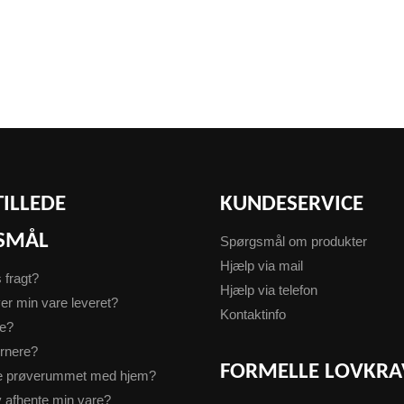
TILLEDE
KUNDESERVICE
SMÅL
Spørgsmål om produkter
Hjælp via mail
s fragt?
Hjælp via telefon
er min vare leveret?
Kontaktinfo
te?
urnere?
FORMELLE LOVKRA
ge prøverummet med hjem?
v afhente min vare?