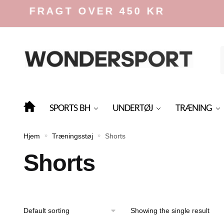
Skip
Skip
IS FRAGT OVER 450 KR
to
to
navigation
content
f
SPORTS BH
UNDERTØJ
TRÆNING
Hjem
Træningsstøj
Shorts
»
»
Shorts
Showing the single result