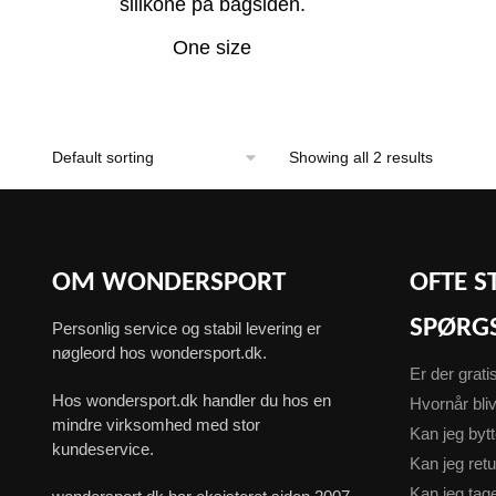
silikone på bagsiden.
One size
Showing all 2 results
OM WONDERSPORT
OFTE S
SPØRG
Personlig service og stabil levering er
nøgleord hos wondersport.dk.
Er der grati
Hos wondersport.dk handler du hos en
Hvornår bliv
mindre virksomhed med stor
Kan jeg byt
kundeservice.
Kan jeg ret
Kan jeg ta