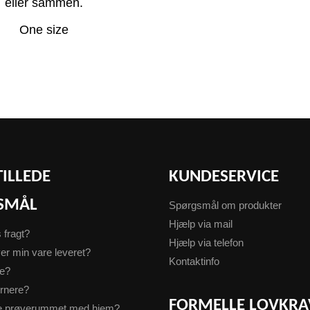
eller sammen.
One size
TILLEDE
KUNDESERVICE
SMÅL
Spørgsmål om produkter
Hjælp via mail
s fragt?
Hjælp via telefon
er min vare leveret?
Kontaktinfo
te?
urnere?
FORMELLE LOVKRA
ge prøverummet med hjem?