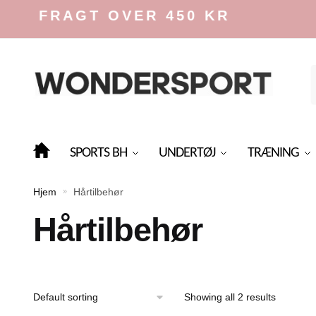
Skip
Skip
IS FRAGT OVER 450 KR
to
to
navigation
content
f
SPORTS BH
UNDERTØJ
TRÆNING
Hjem
Hårtilbehør
»
Hårtilbehør
Showing all 2 results