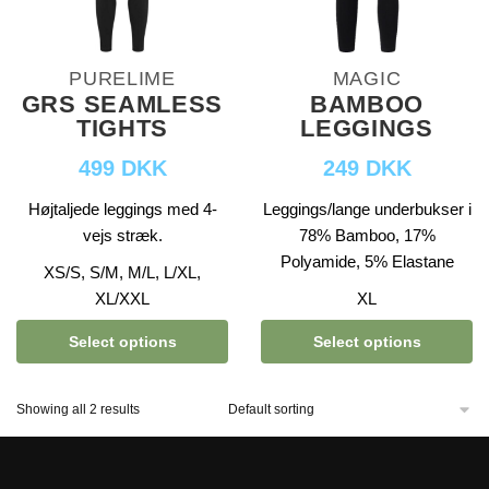
PURELIME
MAGIC
GRS SEAMLESS
BAMBOO
TIGHTS
LEGGINGS
499 DKK
249 DKK
Højtaljede leggings med 4-
Leggings/lange underbukser i
vejs stræk.
78% Bamboo, 17%
Polyamide, 5% Elastane
XS/S, S/M, M/L, L/XL,
XL/XXL
XL
Select options
Select options
Showing all 2 results