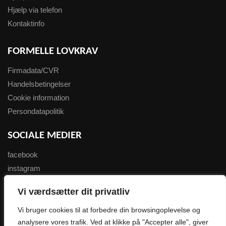
Hjælp via telefon
Kontaktinfo
FORMELLE LOVKRAV
Firmadata/CVR
Handelsbetingelser
Cookie information
Persondatapolitik
SOCIALE MEDIER
facebook
instagram
youtube
Vi værdsætter dit privatliv
NYHEDSBREV
Vi bruger cookies til at forbedre din browsingoplevelse og
analysere vores trafik. Ved at klikke på "Accepter alle", giver