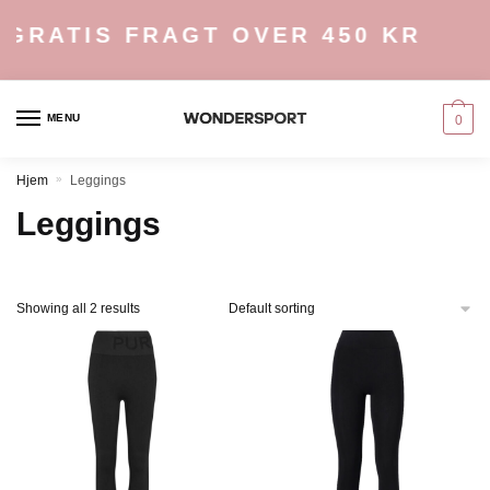
Skip
Skip
GRATIS FRAGT OVER 450 KR
to
to
navigation
content
MENU
0
Hjem
»
Leggings
Leggings
Showing all 2 results