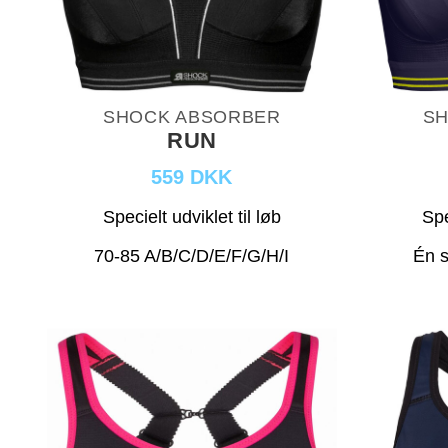
SHOCK ABSORBER
SH
RUN
559 DKK
Specielt udviklet til løb
Spe
70-85 A/B/C/D/E/F/G/H/I
Én s