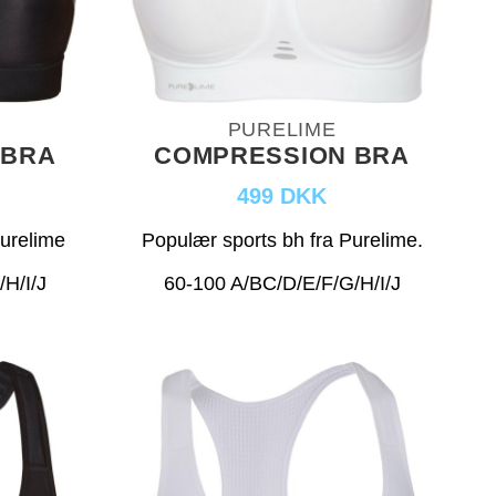
PURELIME
 BRA
COMPRESSION BRA
499 DKK
Purelime
Populær sports bh fra Purelime.
H/I/J
60-100 A/BC/D/E/F/G/H/I/J