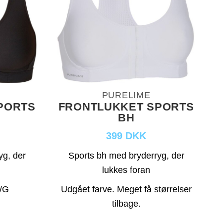
PURELIME
PORTS
FRONTLUKKET SPORTS
BH
399 DKK
yg, der
Sports bh med bryderryg, der
lukkes foran
F/G
Udgået farve. Meget få størrelser
tilbage.