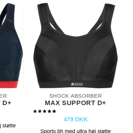
ER
SHOCK ABSORBER
 D+
MAX SUPPORT D+
479 DKK
 støtte
Sports bh med ultra høj støtte