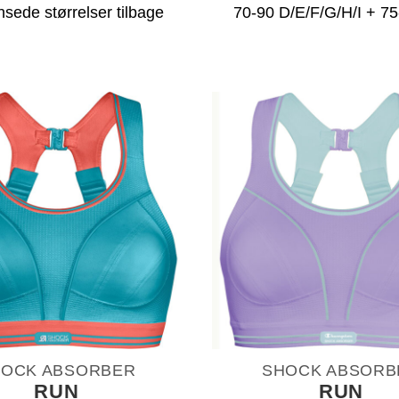
sede størrelser tilbage
70-90 D/E/F/G/H/I + 75
OCK ABSORBER
SHOCK ABSORB
RUN
RUN