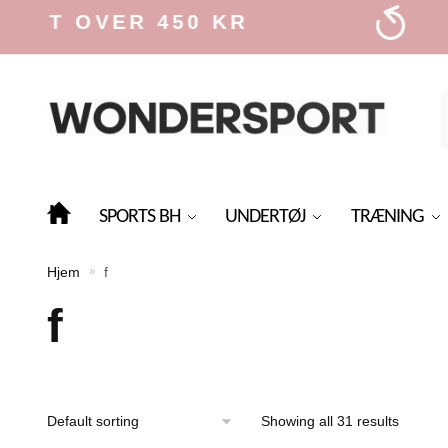
Skip
Skip
ER 450 KR
30 DAG
to
to
navigation
content
f
SPORTS BH
UNDERTØJ
TRÆNING
Hjem
f
»
f
Showing all 31 results