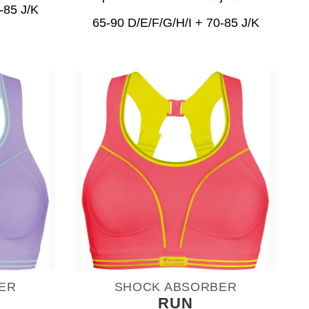
-85 J/K
65-90 D/E/F/G/H/I + 70-85 J/K
ER
SHOCK ABSORBER
RUN