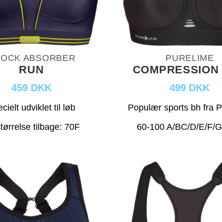
OCK ABSORBER
PURELIME
RUN
COMPRESSION
459 DKK
499 DKK
cielt udviklet til løb
Populær sports bh fra 
tørrelse tilbage: 70F
60-100 A/BC/D/E/F/G/