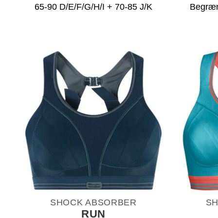
65-90 D/E/F/G/H/I + 70-85 J/K
Begræn
SHOCK ABSORBER
SH
RUN