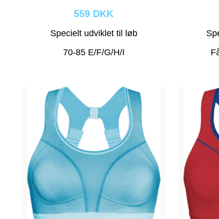
559 DKK
Specielt udviklet til løb
Spe
70-85 E/F/G/H/I
Få