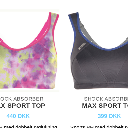
OCK ABSORBER
SHOCK ABSORB
X SPORT TOP
MAX SPORT 
440 DKK
399 DKK
H med dobbelt ryglukning
Sports BH med dobbelt r