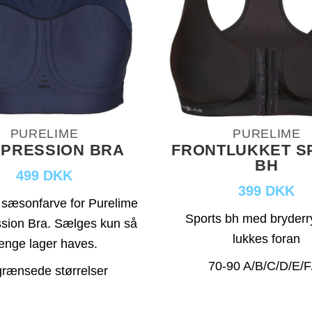
PURELIME
PURELIME
PRESSION BRA
FRONTLUKKET S
BH
499 DKK
399 DKK
sæsonfarve for Purelime
Sports bh med bryderr
sion Bra. Sælges kun så
lukkes foran
ænge lager haves.
70-90 A/B/C/D/E/
rænsede størrelser