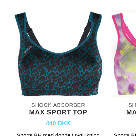
SHOCK ABSORBER
SH
MAX SPORT TOP
MA
440 DKK
Sports BH med dobbelt ryglukning
Sports B