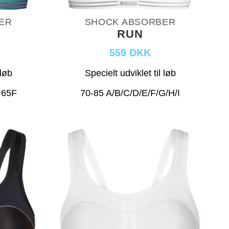
ER
SHOCK ABSORBER
RUN
559 DKK
 løb
Specielt udviklet til løb
: 65F
70-85 A/B/C/D/E/F/G/H/I