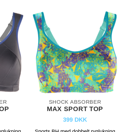
ER
SHOCK ABSORBER
TOP
MAX SPORT TOP
399 DKK
yglukning
Sports BH med dobbelt ryglukning