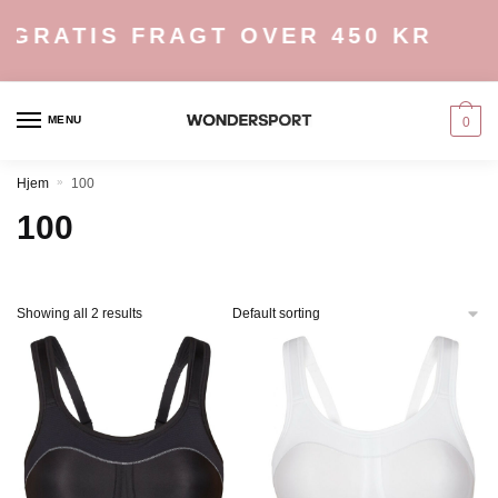
Skip
Skip
GRATIS FRAGT OVER 450 KR
to
to
navigation
content
MENU
0
Hjem
»
100
100
Showing all 2 results