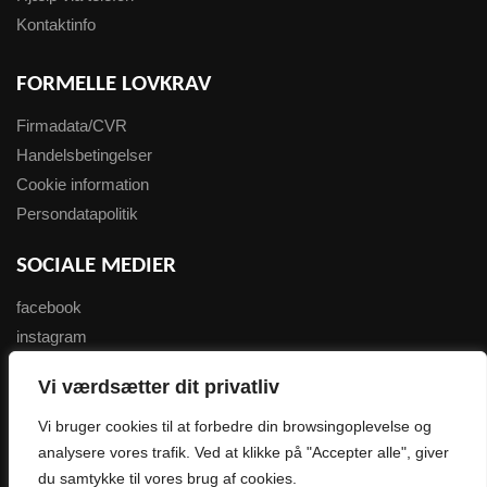
Kontaktinfo
FORMELLE LOVKRAV
Firmadata/CVR
Handelsbetingelser
Cookie information
Persondatapolitik
SOCIALE MEDIER
facebook
instagram
youtube
Vi værdsætter dit privatliv
NYHEDSBREV
Vi bruger cookies til at forbedre din browsingoplevelse og
analysere vores trafik. Ved at klikke på "Accepter alle", giver
Tilmeld her
du samtykke til vores brug af cookies.
0