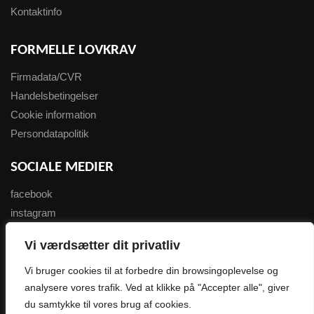
Kontaktinfo
FORMELLE LOVKRAV
Firmadata/CVR
Handelsbetingelser
Cookie information
Persondatapolitik
SOCIALE MEDIER
facebook
instagram
youtube
Vi værdsætter dit privatliv
NYHEDSBREV
Vi bruger cookies til at forbedre din browsingoplevelse og
analysere vores trafik. Ved at klikke på "Accepter alle", giver
Tilmeld her
du samtykke til vores brug af cookies.
0