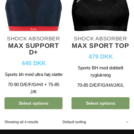
SHOCK ABSORBER
SHOCK ABSORBER
MAX SUPPORT
MAX SPORT TOP
D+
479 DKK
440 DKK
Sports BH med dobbelt
Sports bh med ultra høj støtte
ryglukning
70-90 D/E/F/G/H/I + 75-85
70-85 D/E/F/G/H/I/J/K/L
J/K
Select options
Select options
Showing all 4 results