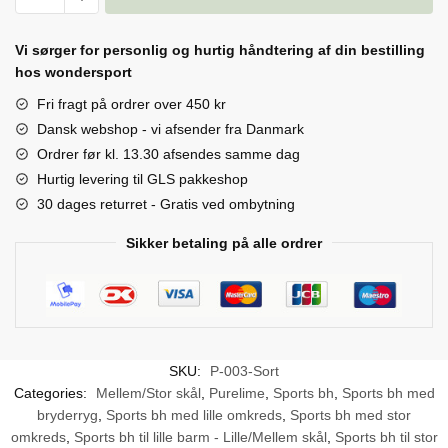
æ
quantity
n
Vi sørger for personlig og hurtig håndtering af din bestilling
g
hos wondersport
e
Fri fragt på ordrer over 450 kr
r
Dansk webshop - vi afsender fra Danmark
Ordrer før kl. 13.30 afsendes samme dag
Hurtig levering til GLS pakkeshop
30 dages returret - Gratis ved ombytning
Sikker betaling på alle ordrer
SKU:
P-003-Sort
Categories:
Mellem/Stor skål
,
Purelime
,
Sports bh
,
Sports bh med
bryderryg
,
Sports bh med lille omkreds
,
Sports bh med stor
omkreds
,
Sports bh til lille barm - Lille/Mellem skål
,
Sports bh til stor