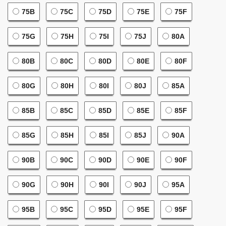
75B
75C
75D
75E
75F
75G
75H
75I
75J
80A
80B
80C
80D
80E
80F
80G
80H
80I
80J
85A
85B
85C
85D
85E
85F
85G
85H
85I
85J
90A
90B
90C
90D
90E
90F
90G
90H
90I
90J
95A
95B
95C
95D
95E
95F