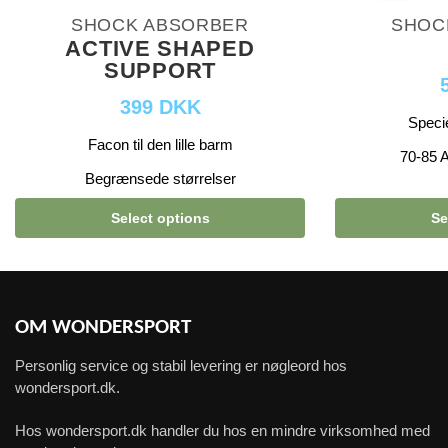
SHOCK ABSORBER
SHOC
ACTIVE SHAPED
SUPPORT
399 DKK
Specie
Facon til den lille barm
70-85 
Begrænsede størrelser
Select options
Se
OM WONDERSPORT
Personlig service og stabil levering er nøgleord hos
wondersport.dk.
Hos wondersport.dk handler du hos en mindre virksomhed med