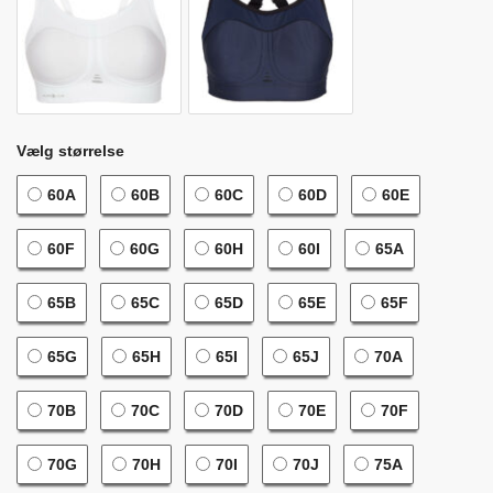
Vælg størrelse
60A
60B
60C
60D
60E
60F
60G
60H
60I
65A
65B
65C
65D
65E
65F
65G
65H
65I
65J
70A
70B
70C
70D
70E
70F
70G
70H
70I
70J
75A