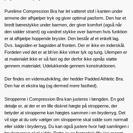
Purelime Compression Bra har let vatteret stof i kanten under
armene der afhjælper tryk og giver optimal pasform. Den har et
bredt bærestykke under barmen, der giver komfort (også når
den sidder stramt) og vandret stykke over barmen hvis funktion
er at afhjælpe hoppende bryster. Den består af et enkelt lag.
Dvs. bagsiden er bagsiden af fronten. Der er ikke en inderskål.
Fordelen ved det er at bh’en ikke virker tyk og tung. Ulempen er
at materialet ikke er så fast og der derfor ikke opnås støtte
gennem materialet. Udelukkende gennem konstruktionen.
Der findes en videreudvikling, der hedder Padded Athletic Bra.
Den har et ekstra lag (og dermed mere fasthed).
Stropperne i Compression Bra kan justeres i længden. En god
detalje er, at der er en lille diskret hægte på stropperne, der
betyder at stropperne kan hægtes sammen i en bryderryg. Det
vil sige at du selv vælger om stropperne skal sidde som normalt
eller sidde i bryderryg. Du kan også justere hvor højt samlingen i