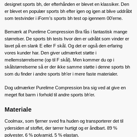
designet sports bh, der efterhånden er blevet en klassiker. Den
er blevet en populær sports bh efter igen og igen at blive uddråbt
som testvinder i iForm’s sports bh test op igennem 00’erne.
Bemærk at Purelime Compression Bra fås i fantastisk mange
størrelser. De sports bh tests hvor den er udråbt som vinder er
lavet på en slank E eller F skål. Og det er også den erfaring
vores kunder har. Den giver udmærket støtte i
mellemstørrelserne (op til F skål). Men kommer du op i
skålstørrelserne så er der ikke samme støtte i denne sports bh
som du finder i andre sports bh’er i mere faste materialer.
Dog udmærker Purelime Compression bra sig ved at give en
meget flot barm i forhold til andre sports bh’er.
Materiale
Coolmax, som fjerner sved fra huden og transporterer det til
ydersiden af stoffet, der tørrer hurtigt og er åndbart. 89 %
polyester, 6 % polyamid, 5 % elastan.