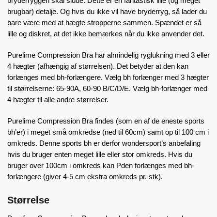
bryderryggen skal sidde. Dette er en fantastisk lille (og meget
brugbar) detalje. Og hvis du ikke vil have bryderryg, så lader du
bare være med at hægte stropperne sammen. Spændet er så
lille og diskret, at det ikke bemærkes når du ikke anvender det.
Purelime Compression Bra har almindelig ryglukning med 3 eller
4 hægter (afhængig af størrelsen). Det betyder at den kan
forlænges med bh-forlængere. Vælg bh forlænger med 3 hægter
til størrelserne: 65-90A, 60-90 B/C/D/E. Vælg bh-forlænger med
4 hægter til alle andre størrelser.
Purelime Compression Bra findes (som en af de eneste sports
bh’er) i meget små omkredse (ned til 60cm) samt op til 100 cm i
omkreds. Denne sports bh er derfor wondersport’s anbefaling
hvis du bruger enten meget lille eller stor omkreds. Hvis du
bruger over 100cm i omkreds kan Pden forlænges med bh-
forlængere (giver 4-5 cm ekstra omkreds pr. stk).
Størrelse