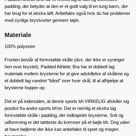
padding, der betyder at den er et godt valg til en tung barm, der
har brug for et ekstra løft. Anbefales også hvis du har problemer
med synlige brystvorter gennem tøjet.
Materiale
100% polyester
Fronten består af formstøbte skåle (dvs. der ikke er syninger
hen over brystet). Padded Athletic Bra har et dobbelt lag
materiale mellem brysterne for at give adskillelse af skålene og
et dobbelt lag vandret “bånd” over hver skål, til at afhjælpe at
brysterne hopper op.
Det er på indersiden, at denne sports bh VIRKELIG afskiller sig
positivt fra andre sports bh’er. Det er nemlig et ekstra lag
formstøbte skåle i padding, der indkapsler brysterne. Snit og
udformning er det tætteste du kommer på et bøjle bh. Dog uden
at have bøjlerne der ikke kan anbefales til sport og megen