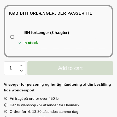
KØB BH FORLÆNGER, DER PASSER TIL
499 DKK
1
×
BH forlænger (3 hægter)
B
29 DKK
In stock
H
f
o
r
Padded
Add to cart
l
Athletic
æ
Bra
n
quantity
Vi sørger for personlig og hurtig håndtering af din bestilling
g
hos wondersport
e
Fri fragt på ordrer over 450 kr
r
Dansk webshop - vi afsender fra Danmark
(
Ordrer før kl. 13.30 afsendes samme dag
3