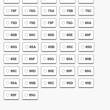
70F
70G
75A
75B
75C
75D
75E
75F
75G
80A
80B
80C
80D
80E
80F
80G
85A
85B
85C
85D
85E
85F
85G
90A
90B
90C
90D
90E
90F
90G
95A
95B
95C
95D
95E
95F
95G