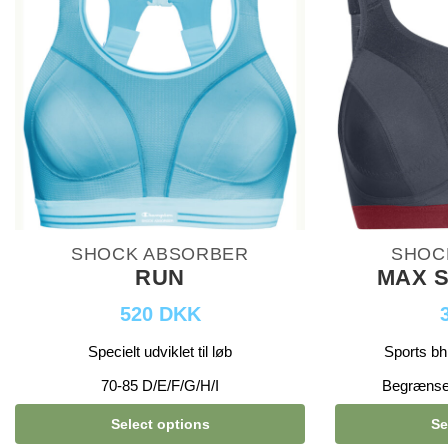
SHOCK ABSORBER
SHOC
RUN
MAX 
520 DKK
Specielt udviklet til løb
Sports bh 
70-85 D/E/F/G/H/I
Begrænsed
Select options
Se