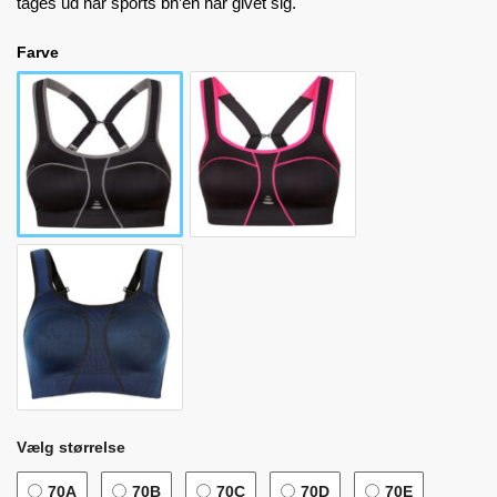
tages ud når sports bh’en har givet sig.
Farve
Vælg størrelse
70A
70B
70C
70D
70E