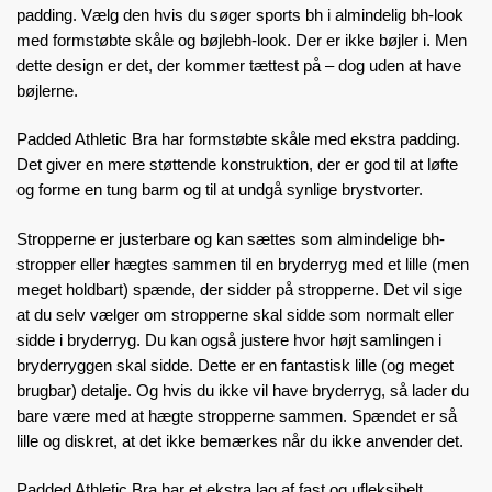
padding. Vælg den hvis du søger sports bh i almindelig bh-look
med formstøbte skåle og bøjlebh-look. Der er ikke bøjler i. Men
dette design er det, der kommer tættest på – dog uden at have
bøjlerne.
Padded Athletic Bra har formstøbte skåle med ekstra padding.
Det giver en mere støttende konstruktion, der er god til at løfte
og forme en tung barm og til at undgå synlige brystvorter.
Stropperne er justerbare og kan sættes som almindelige bh-
stropper eller hægtes sammen til en bryderryg med et lille (men
meget holdbart) spænde, der sidder på stropperne. Det vil sige
at du selv vælger om stropperne skal sidde som normalt eller
sidde i bryderryg. Du kan også justere hvor højt samlingen i
bryderryggen skal sidde. Dette er en fantastisk lille (og meget
brugbar) detalje. Og hvis du ikke vil have bryderryg, så lader du
bare være med at hægte stropperne sammen. Spændet er så
lille og diskret, at det ikke bemærkes når du ikke anvender det.
Padded Athletic Bra har et ekstra lag af fast og ufleksibelt