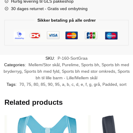
Hurtig levering til GLS pakkeshop
h
30 dages returret - Gratis ved ombytning
æ
g
Sikker betaling på alle ordrer
t
e
r
)
SKU:
P-160-SortGraa
Categories:
Mellem/Stor skål
,
Purelime
,
Sports bh
,
Sports bh med
bryderryg
,
Sports bh med fyld
,
Sports bh med stor omkreds
,
Sports
bh til lille barm - Lille/Mellem skål
Tags:
70
,
75
,
80
,
85
,
90
,
95
,
a
,
b
,
c
,
d
,
e
,
f
,
g
,
grå
,
Padded
,
sort
Related products