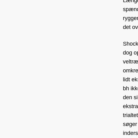
Længd
spænd
ryggen
det ov
Shock
dog op
veltræ
omkre
lidt e
bh ikk
den s
ekstra
trialt
søger
inders