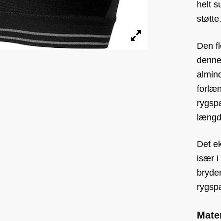
helt s
støtte
Den fl
denne 
almin
forlæ
rygsp
længd
Det e
især 
bryde
rygsp
Mater