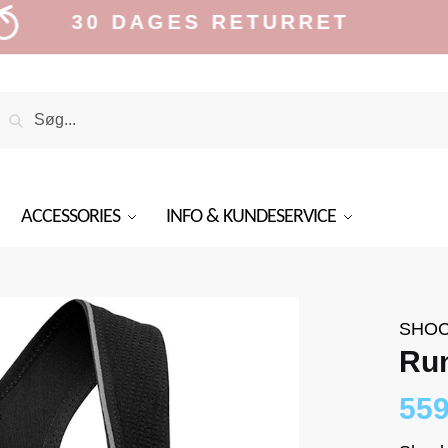
30 DAGES RETURRET
Search
Search
or:
ACCESSORIES
INFO & KUNDESERVICE
SHOC
Ru
55