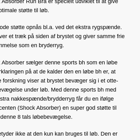
Absorber Run Bra er specielt udviklet til at give
timale støtte til løb.
ode støtte opnås bl.a. ved det ekstra rygspænde.
ver et træk på siden af brystet og giver samme frie
mmelse som en bryderryg.
 Absorber sælger denne sports bh som en løbe
klaringen på at de kalder den en løbe bh er, at
 forskning viser at brystet bevæger sig i et otte-
bevægelse under løb. Med denne sports bh med
kstra nakkespænde/brydderryg får du en ifølge
enten (Shock Absorber) en super god støtte til
 denne 8 tals løbebevægelse.
tyder ikke at den kun kan bruges til løb. Den er