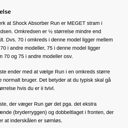
else
k at Shock Absorber Run er MEGET stram i
dsen. Omkredsen er ½ størrelse mindre end
lt. Dvs. 70 i omkreds i denne model ligger mellem
70 i andre modeller, 75 i denne model ligger
m 70 og 75 i andre modeller osv.
este ender med at vælge Run i en omkreds større
 normalt bruger. Det betyder at du typisk skal gå
ørrelse hvis du er ii tvivl.
ste, der væger Run gør det pga. det ekstra
nde (bryderryggen) og dobbeltlaget i fronten, der
r at inderskålen er sømløs.