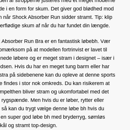
en af stropperne justeres med et meget moderne
e i en form for skum. Det giver god blødhed mod
 når Shock Absorber Run sidder stramt. Tip: klip
erflødige skum af når du har fundet din længde.
 Absorber Run Bra er en fantastisk løbebh. Vær
mærksom på at modellen fortrinvist er lavet til
nede løbere og er meget stram i designet – især i
dsen. Hvis du har en meget tung barm eller har
kstra på sidebenene kan du opleve at denne sports
e findes i stor nok omkreds. Du kan risikerem at
impelthen bliver stram og ukomfortabel med det
 rygspænde. Men hvis du er løber, rytter eller
et så kan du trygt vælge denne løbe bh hvis du
 en super god løbe bh med bryderryg, sømløs
kål og stramt top-design.