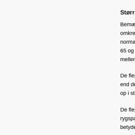
Størr
Bemær
omkre
norma
65 og 
melle
De fl
end de
op i st
De fle
rygspæ
betyde