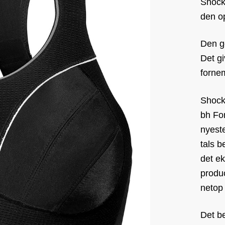
Shock 
den op
Den g
Det gi
forne
Shock
bh For
nyeste
tals 
det e
produc
netop
Det be