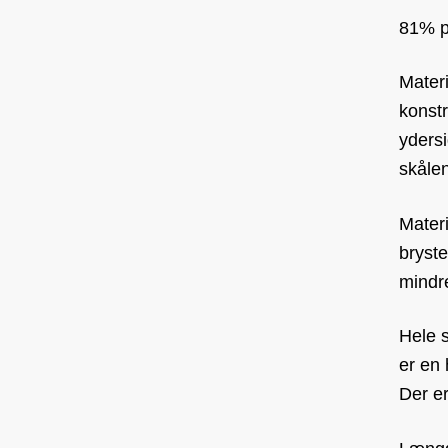
81% p
Mater
konstr
ydersi
skålen
Materi
bryste
mindr
Hele s
er en 
Der e