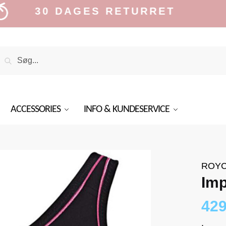
30 DAGES RETURRET
Search
Search
or:
ACCESSORIES
INFO & KUNDESERVICE
ROY
Imp
42