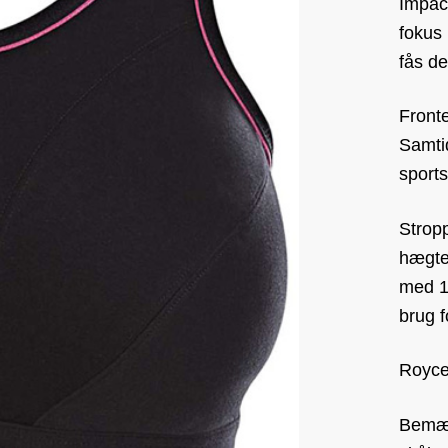
Impact
fokus 
fås de
Fronte
Samtid
sports
Strop
hægter
med 1
brug f
Royce
Bemær