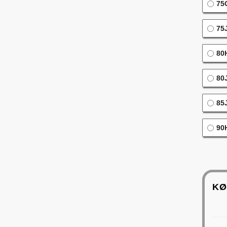
75G
75J
80H
80J
85J
90H
KØ
42