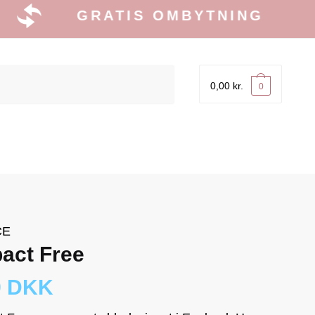
GRATIS OMBYTNING
0,00
kr.
0
CE
act Free
9 DKK