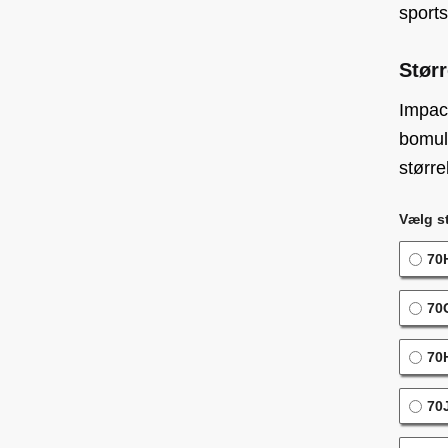
sports
Størr
Impact
bomul
større
Vælg st
70H
70G
70H
70J