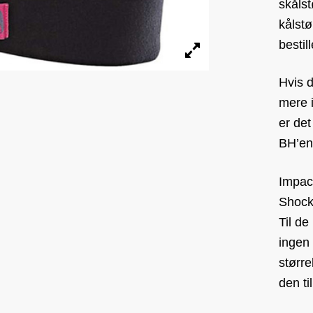
skålst
kålstø
bestil
Hvis d
mere 
er det
BH’en
Impact
Shock
Til de
ingen 
større
den ti