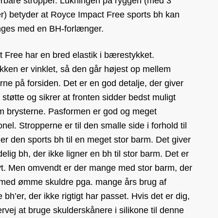
erbare stropper. Lukningen på ryggen (med 3
r) betyder at Royce Impact Free sports bh kan
nges med en BH-forlænger.
 Free har en bred elastik i bærestykket.
lkken er vinklet, så den går højest op mellem
rne på forsiden. Det er en god detalje, der giver
 støtte og sikrer at fronten sidder bedst muligt
m brysterne. Pasformen er god og meget
ionel. Stropperne er til den smalle side i forhold til
 er den sports bh til en meget stor barm. Det giver
elig bh, der ikke ligner en bh til stor barm. Det er
ivt. Men omvendt er der mange med stor barm, der
 med ømme skuldre pga. mange års brug af
e bh’er, der ikke rigtigt har passet. Hvis det er dig,
rvej at bruge skulderskånere i silikone til denne