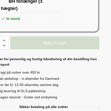
1
×
BH forlænger (3
hægter)
29 DKK
In stock
t
Add to cart
ty
er for personlig og hurtig håndtering af din bestilling hos
sport
fragt på ordrer over 450 kr
sk webshop - vi afsender fra Danmark
er før kl. 13.30 afsendes samme dag
ig levering til GLS pakkeshop
ages returret - Gratis ved ombytning
Sikker betaling på alle ordrer