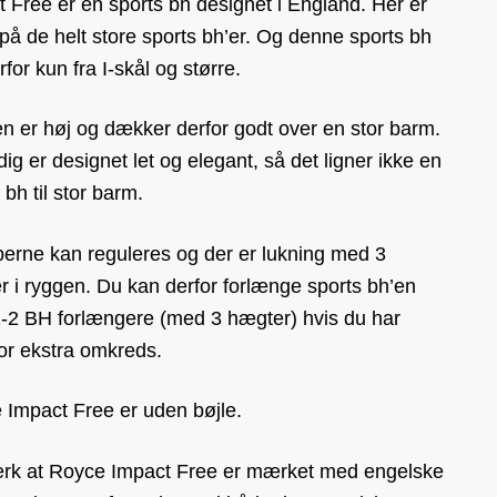
 Free er en sports bh designet i England. Her er
på de helt store sports bh’er. Og denne sports bh
rfor kun fra I-skål og større.
n er høj og dækker derfor godt over en stor barm.
ig er designet let og elegant, så det ligner ikke en
 bh til stor barm.
perne kan reguleres og der er lukning med 3
 i ryggen. Du kan derfor forlænge sports bh’en
-2 BH forlængere (med 3 hægter) hvis du har
or ekstra omkreds.
 Impact Free er uden bøjle.
k at Royce Impact Free er mærket med engelske