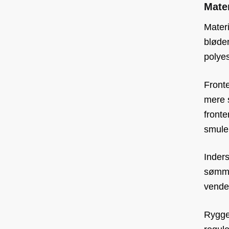
Mater
Materi
bløder
polyes
Fronte
mere s
fronte
smule 
Inder
sømme
vende
Ryggen