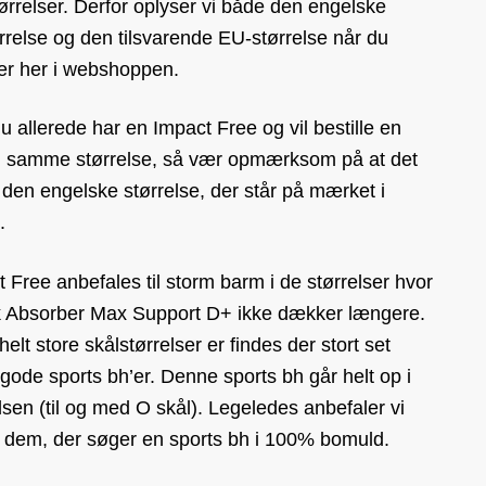
ørrelser. Derfor oplyser vi både den engelske
rrelse og den tilsvarende EU-størrelse når du
ler her i webshoppen.
u allerede har en Impact Free og vil bestille en
i samme størrelse, så vær opmærksom på at det
 den engelske størrelse, der står på mærket i
.
 Free anbefales til storm barm i de størrelser hvor
 Absorber Max Support D+ ikke dækker længere.
 helt store skålstørrelser er findes der stort set
gode sports bh’er. Denne sports bh går helt op i
lsen (til og med O skål). Legeledes anbefaler vi
l dem, der søger en sports bh i 100% bomuld.