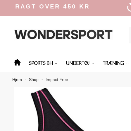
Skip
Skip
AGT OVER 450 KR
to
to
navigation
content
f
SPORTS BH
UNDERTØJ
TRÆNING
Hjem
Shop
Impact Free
»
»