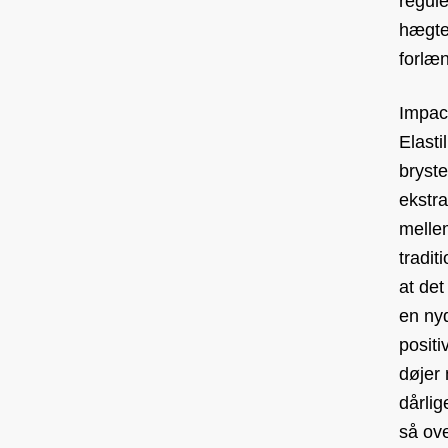
regul
hægte
forlæ
Impact
Elasti
bryste
ekstra
melle
tradit
at det
en nyd
posit
døjer
dårlig
så ove