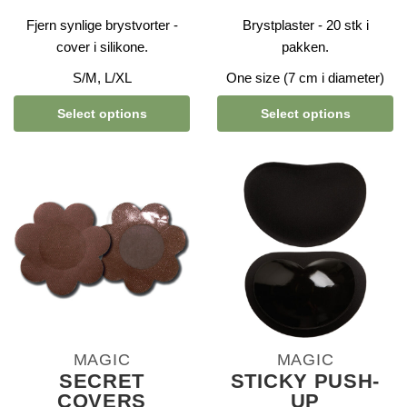
Fjern synlige brystvorter -
Brystplaster - 20 stk i
cover i silikone.
pakken.
S/M, L/XL
One size (7 cm i diameter)
Select options
Select options
MAGIC
MAGIC
SECRET
STICKY PUSH-
COVERS
UP