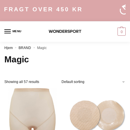
Skip
Skip
RAGT OVER 450 KR
to
to
navigation
content
MENU
0
Hjem
»
BRAND
»
Magic
Magic
Showing all 57 results