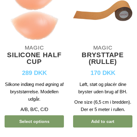
MAGIC
MAGIC
SILICONE HALF
BRYSTTAPE
CUP
(RULLE)
289 DKK
170 DKK
Silkone indlæg med øgning af
Løft, støt og placér dine
bryststørrelse. Modellen
bryster uden brug af BH.
udgår.
One size (6,5 cm i bredden).
A/B, B/C, C/D
Der er 5 meter i rullen.
Select options
Add to cart