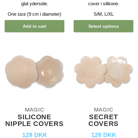
glat yderside.
cover i silikone.
One size (9 cm i diameter)
S/M, L/XL
Add to cart
Select options
MAGIC
MAGIC
SILICONE
SECRET
NIPPLE COVERS
COVERS
129 DKK
129 DKK