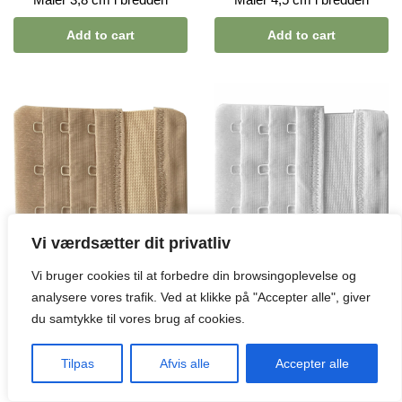
Add to cart
Add to cart
Vi værdsætter dit privatliv
Vi bruger cookies til at forbedre din browsingoplevelse og
MAGIC
MAGIC
BH FORLÆNGER
BH FORLÆNGER
analysere vores trafik. Ved at klikke på "Accepter alle", giver
MED ELASTIK
MED ELASTIK
du samtykke til vores brug af cookies.
0
39 DKK
39 DKK
Tilpas
Afvis alle
Accepter alle
BH forlænger med 3 hægter
BH forlænger med 3 hægter