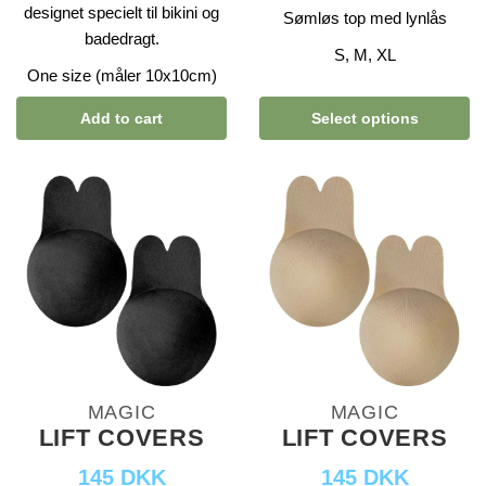
designet specielt til bikini og
Sømløs top med lynlås
badedragt.
S, M, XL
One size (måler 10x10cm)
Add to cart
Select options
MAGIC
MAGIC
LIFT COVERS
LIFT COVERS
145 DKK
145 DKK