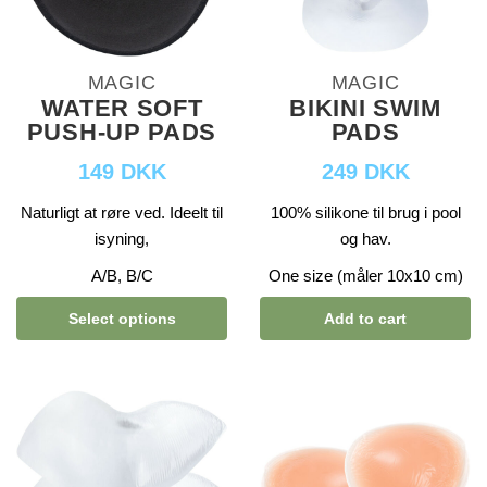
MAGIC
MAGIC
WATER SOFT
BIKINI SWIM
PUSH-UP PADS
PADS
149 DKK
249 DKK
Naturligt at røre ved. Ideelt til
100% silikone til brug i pool
isyning,
og hav.
A/B, B/C
One size (måler 10x10 cm)
Select options
Add to cart