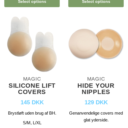
Select options
Select options
MAGIC
MAGIC
SILICONE LIFT
HIDE YOUR
COVERS
NIPPLES
145 DKK
129 DKK
Brystløft uden brug af BH.
Genanvendelige covers med
glat yderside.
S/M, L/XL