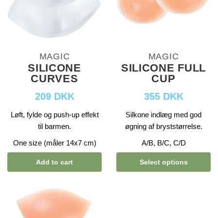
MAGIC
MAGIC
SILICONE
SILICONE FULL
CURVES
CUP
209 DKK
355 DKK
Løft, fylde og push-up effekt
Silkone indlæg med god
til barmen.
øgning af bryststørrelse.
One size (måler 14x7 cm)
A/B, B/C, C/D
Add to cart
Select options