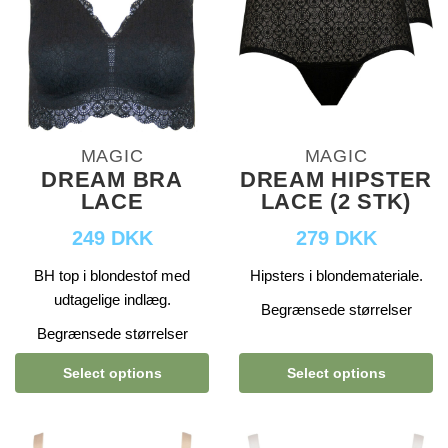
MAGIC
MAGIC
DREAM BRA
DREAM HIPSTER
LACE
LACE (2 STK)
249 DKK
279 DKK
BH top i blondestof med
Hipsters i blondemateriale.
udtagelige indlæg.
Begrænsede størrelser
Begrænsede størrelser
Select options
Select options