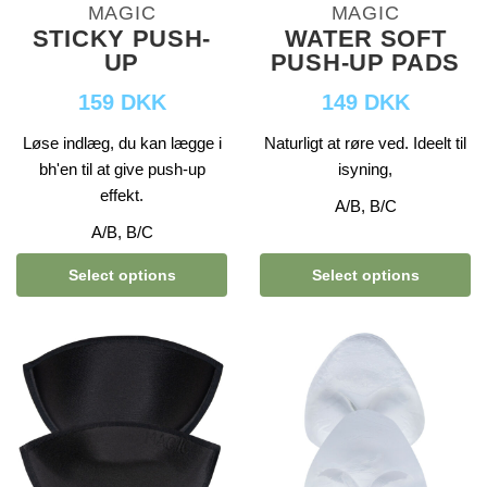
MAGIC
MAGIC
STICKY PUSH-
WATER SOFT
UP
PUSH-UP PADS
159 DKK
149 DKK
Løse indlæg, du kan lægge i
Naturligt at røre ved. Ideelt til
bh'en til at give push-up
isyning,
effekt.
A/B, B/C
A/B, B/C
Select options
Select options