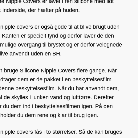
ne Nipple Covers er lavet i ren silicone med lidt
et inderside, der hæfter på huden.
nipple covers er også gode til at blive brugt uden
 Kanten er specielt tynd og derfor laver de den
mulige overgang til brystet og er derfor velegnede
 blive anvendt uden en BH.
n bruge Silicone Nipple Covers flere gange. Når
tager dem er de pakket i en beskyttelsesfilm.
enne beskyttelsesfilm. Når du har anvendt dem,
l de skylles i lunken vand og lufttørre. Derefter
 du dem ind i beskyttelsesfilmen igen. På den
older du dem rene og klar til brug igen.
nipple covers fås i to størrelser. Så de kan bruges