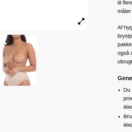
til fl
måler 
Af hy
brystp
pakket
også d
ubrugt
Gene
Du 
pro
ikk
Bru
ikk