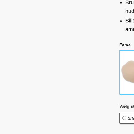
Bru
hud
Sil
amm
Farve
Vælg st
S/