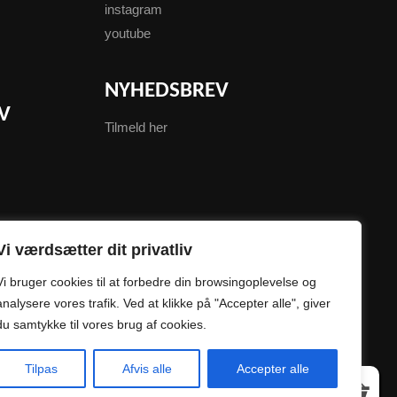
instagram
youtube
NYHEDSBREV
V
Tilmeld her
Vi værdsætter dit privatliv
Vi bruger cookies til at forbedre din browsingoplevelse og
analysere vores trafik. Ved at klikke på "Accepter alle", giver
du samtykke til vores brug af cookies.
0
Tilpas
Afvis alle
Accepter alle