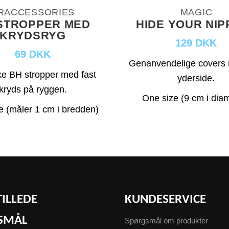
RACCESSORIES
MAGIC
STROPPER MED
HIDE YOUR NIP
KRYDSRYG
129 DKK
69 DKK
Genanvendelige covers 
ke BH stropper med fast
yderside.
kryds på ryggen.
One size (9 cm i dia
e (måler 1 cm i bredden)
TILLEDE
KUNDESERVICE
SMÅL
Spørgsmål om produkter