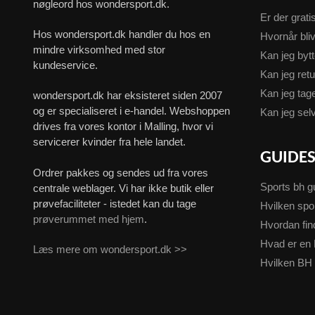
nøgleord hos wondersport.dk.
Er der grati
Hos wondersport.dk handler du hos en
Hvornår bliv
mindre virksomhed med stor
Kan jeg byt
kundeservice.
Kan jeg ret
Kan jeg ta
wondersport.dk har eksisteret siden 2007
og er specialiseret i e-handel. Webshoppen
Kan jeg sel
drives fra vores kontor i Malling, hvor vi
servicerer kvinder fra hele landet.
GUIDE
Ordrer pakkes og sendes ud fra vores
Sports bh g
centrale weblager. Vi har ikke butik eller
prøvefaciliteter - istedet kan du tage
Hvilken spo
prøverummet med hjem
.
Hvordan fin
Hvad er en 
Læs mere om wondersport.dk >>
Hvilken BH 