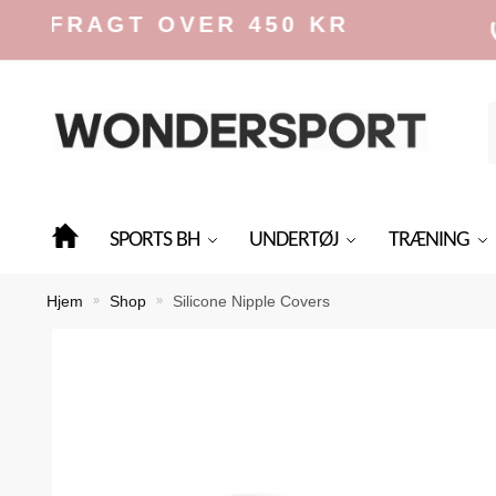
Skip
Skip
RAGT OVER 450 KR
to
to
navigation
content
f
SPORTS BH
UNDERTØJ
TRÆNING
Hjem
Shop
Silicone Nipple Covers
»
»