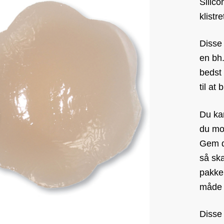
Silico
klistr
Disse 
en bh.
bedst 
til at
Du ka
du mod
Gem d
så ska
pakker
måde h
Disse 