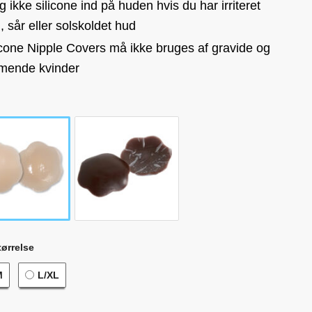
g ikke silicone ind på huden hvis du har irriteret
, sår eller solskoldet hud
icone Nipple Covers må ikke bruges af gravide og
ende kvinder
ørrelse
M
L/XL