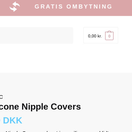
GRATIS OMBYTNING
0,00
kr.
0
C
icone Nipple Covers
9 DKK