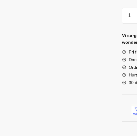
Silico
Nippl
Cover
Vi sørg
quanti
wonder
Fri 
Dan
Ordr
Hurt
30 d