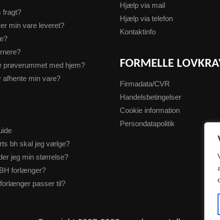
Hjælp via mail
s fragt?
Hjælp via telefon
er min vare leveret?
Kontaktinfo
te?
urnere?
FORMELLE LOVKRA
ge prøverummet med hjem?
v afhente min vare?
Firmadata/CVR
Handelsbetingelser
S
Cookie information
Persondatapolitik
uide
rts bh skal jeg vælge?
der jeg min størrelse?
BH forlænger?
forlænger passer til?