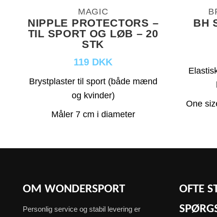
MAGIC
B
NIPPLE PROTECTORS –
BH 
TIL SPORT OG LØB – 20
STK
119 DKK
Elastis
Brystplaster til sport (både mænd
og kvinder)
One siz
Måler 7 cm i diameter
OM WONDERSPORT
OFTE S
SPØRG
Personlig service og stabil levering er