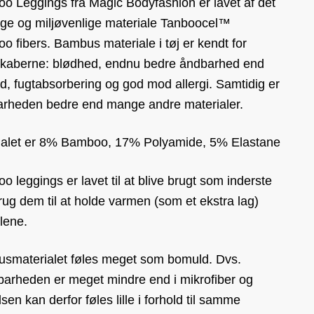
o Leggings fra Magic Bodyfashion er lavet af det
lige og miljøvenlige materiale Tanboocel™
 fibers. Bambus materiale i tøj er kendt for
kaberne: blødhed, endnu bedre åndbarhed end
, fugtabsorbering og god mod allergi. Samtidig er
arheden bedre end mange andre materialer.
ialet er 8% Bamboo, 17% Polyamide, 5% Elastane
 leggings er lavet til at blive brugt som inderste
rug dem til at holde varmen (som et ekstra lag)
alene.
smaterialet føles meget som bomuld. Dvs.
barheden er meget mindre end i mikrofiber og
lsen kan derfor føles lille i forhold til samme