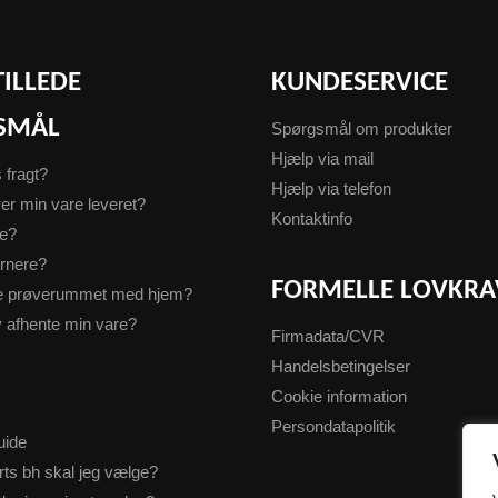
TILLEDE
KUNDESERVICE
SMÅL
Spørgsmål om produkter
Hjælp via mail
s fragt?
Hjælp via telefon
er min vare leveret?
Kontaktinfo
te?
urnere?
FORMELLE LOVKRA
ge prøverummet med hjem?
v afhente min vare?
Firmadata/CVR
Handelsbetingelser
S
Cookie information
Persondatapolitik
uide
rts bh skal jeg vælge?