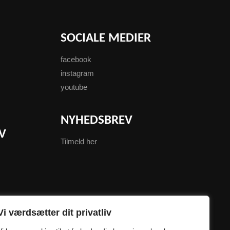
SOCIALE MEDIER
facebook
instagram
youtube
NYHEDSBREV
V
Tilmeld her
Vi værdsætter dit privatliv