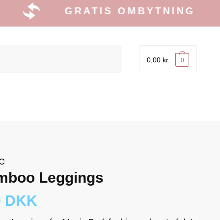
GRATIS OMBYTNING
0,00
kr.
0
C
mboo Leggings
9 DKK