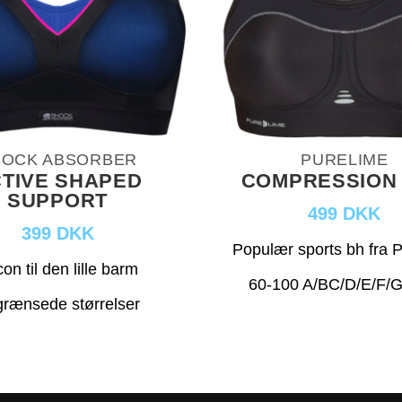
HOCK ABSORBER
PURELIME
TIVE SHAPED
COMPRESSION
SUPPORT
499 DKK
399 DKK
Populær sports bh fra 
on til den lille barm
60-100 A/BC/D/E/F/G
rænsede størrelser