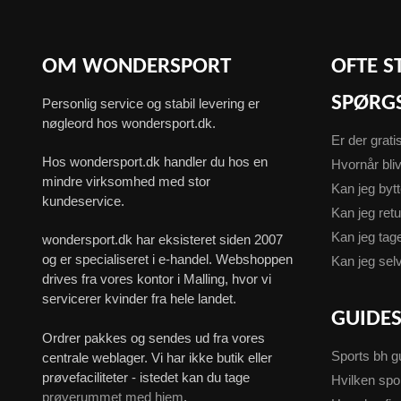
OM WONDERSPORT
OFTE S
SPØRG
Personlig service og stabil levering er
nøgleord hos wondersport.dk.
Er der grati
Hos wondersport.dk handler du hos en
Hvornår bliv
mindre virksomhed med stor
Kan jeg byt
kundeservice.
Kan jeg ret
Kan jeg ta
wondersport.dk har eksisteret siden 2007
og er specialiseret i e-handel. Webshoppen
Kan jeg sel
drives fra vores kontor i Malling, hvor vi
servicerer kvinder fra hele landet.
GUIDE
Ordrer pakkes og sendes ud fra vores
Sports bh g
centrale weblager. Vi har ikke butik eller
prøvefaciliteter - istedet kan du tage
Hvilken spo
prøverummet med hjem
.