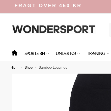
Skip
Skip
 FRAGT OVER 450 KR
to
to
navigation
content
f
SPORTS BH
UNDERTØJ
TRÆNING
Hjem
Shop
Bamboo Leggings
»
»