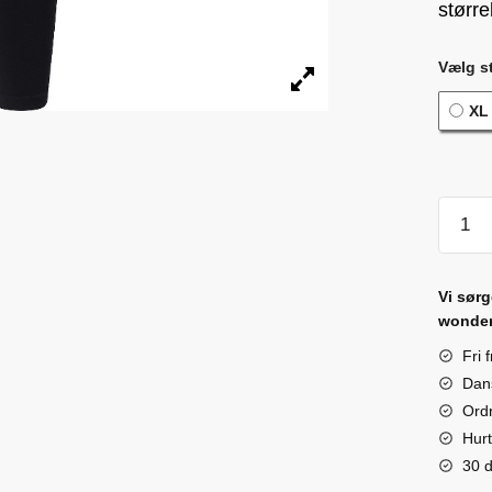
større
Vælg st
XL
Bamb
Leggi
quanti
Vi sørg
wonder
Fri 
Dan
Ordr
Hurt
30 d