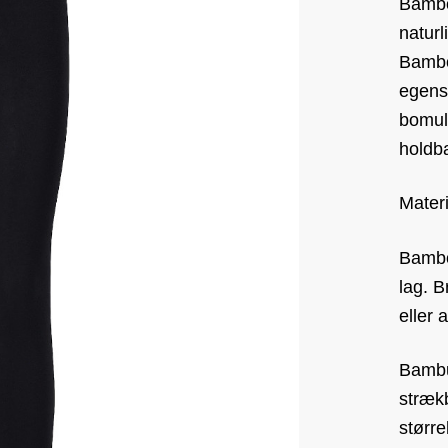
Bambo
natur
Bamboo
egens
bomuld
holdb
Mater
Bamboo
lag. B
eller 
Bambu
stræk
større