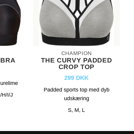
CHAMPION
 BRA
THE CURVY PADDED
CROP TOP
299 DKK
Purelime
Padded sports top med dyb
/H/I/J
udskæring
S, M, L