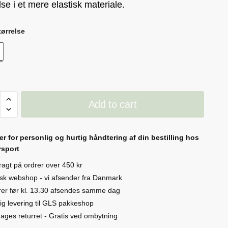
lse i et mere elastisk materiale.
ørrelse
oo
Add to cart
ngs
ty
er for personlig og hurtig håndtering af din bestilling hos
sport
fragt på ordrer over 450 kr
sk webshop - vi afsender fra Danmark
er før kl. 13.30 afsendes samme dag
ig levering til GLS pakkeshop
ages returret - Gratis ved ombytning