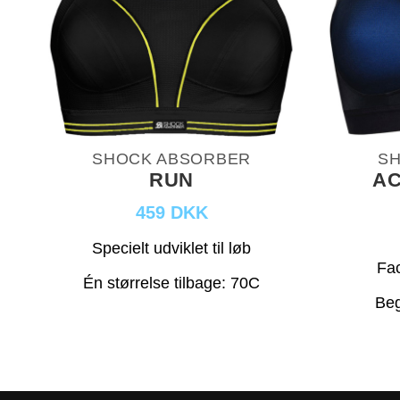
SHOCK ABSORBER
S
RUN
AC
459 DKK
Specielt udviklet til løb
Fac
Én størrelse tilbage: 70C
Beg