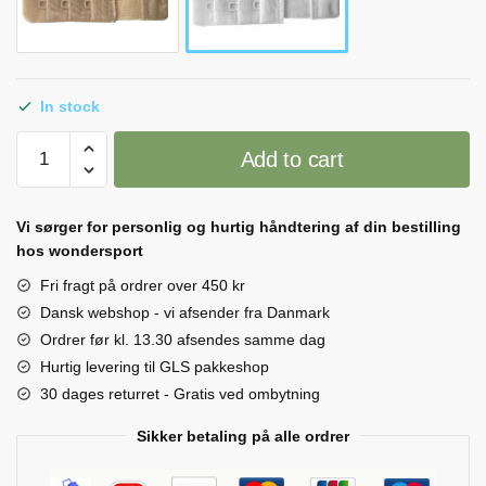
In stock
BH
Add to cart
forlænger
med
elastik
Vi sørger for personlig og hurtig håndtering af din bestilling
quantity
hos wondersport
Fri fragt på ordrer over 450 kr
Dansk webshop - vi afsender fra Danmark
Ordrer før kl. 13.30 afsendes samme dag
Hurtig levering til GLS pakkeshop
30 dages returret - Gratis ved ombytning
Sikker betaling på alle ordrer