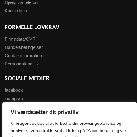
Hjælp via telefon
Kontaktinfo
FORMELLE LOVKRAV
Firmadata/CVR
Handelsbetingelser
Cookie information
Persondatapolitik
SOCIALE MEDIER
facebook
instagram
youtube
Vi værdsætter dit privatliv
NYHEDSBREV
Vi bruger cookies til at forbedre din browsingoplevelse og
analysere vores trafik. Ved at klikke på "Accepter alle", giver
Tilmeld her