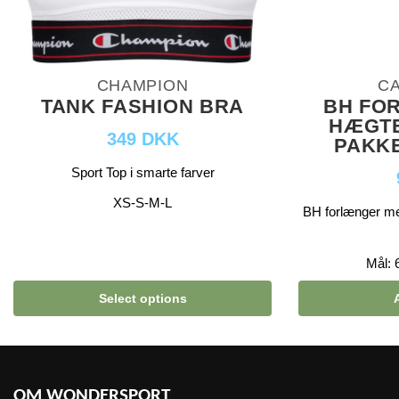
CHAMPION
C
TANK FASHION BRA
BH FO
HÆGTE
349 DKK
PAKKE
Sport Top i smarte farver
XS-S-M-L
BH forlænger me
Mål: 
Select options
OM WONDERSPORT