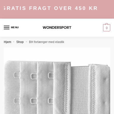
Skip
Skip
GRATIS FRAGT OVER 450 KR
to
to
navigation
content
MENU
0
Hjem
»
Shop
»
BH forlænger med elastik