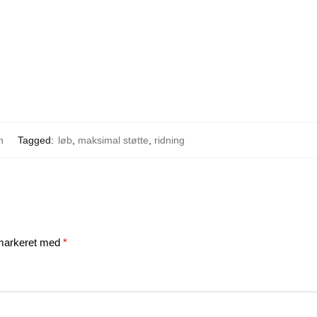
h
Tagged:
løb
,
maksimal støtte
,
ridning
 markeret med
*