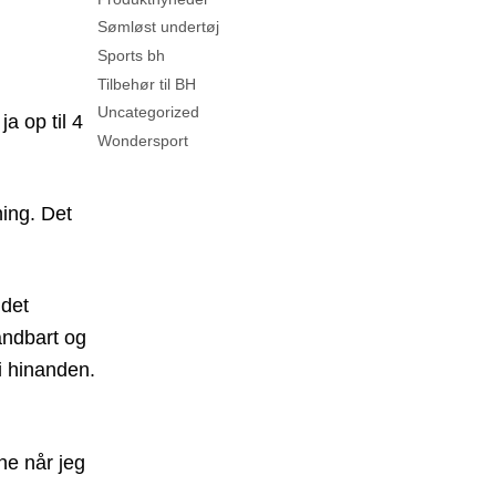
Sømløst undertøj
Sports bh
Tilbehør til BH
Uncategorized
a op til 4
Wondersport
ning. Det
 det
 åndbart og
i hinanden.
ne når jeg