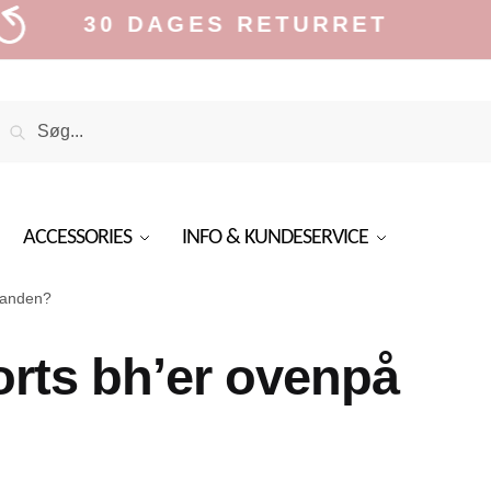
30 DAGES RETURRET
Search
Search
or:
ACCESSORIES
INFO & KUNDESERVICE
inanden?
orts bh’er ovenpå