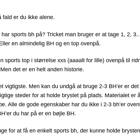
 fald er du ikke alene.
r sports bh på? Tricket man bruger er at tage 1, 2, 3.. j
Eller en almindelig BH og en top ovenpå.
 sports top i størrelse xxs (aaaalt for lille) ovenpå til rid
 Men det er en helt anden historie.
det vigtigste. Men kan du undgå at bruge 2-3 BH’er er det
rigtige steder for at holde brystet på plads. Materialet er
. Alle de gode egenskaber har du ikke i 2-3 bh’er oven
BH’er du har på er en bøjle BH.
ruge for at få en enkelt sports bh, der kunne holde bryster