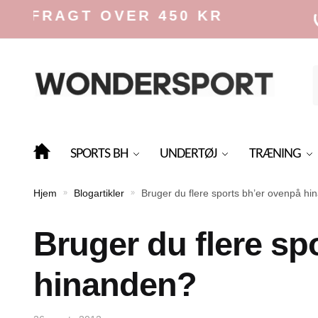
Skip
Skip
RAGT OVER 450 KR
to
to
navigation
content
f
SPORTS BH
UNDERTØJ
TRÆNING
Hjem
Blogartikler
Bruger du flere sports bh’er ovenpå h
»
»
Bruger du flere sp
hinanden?