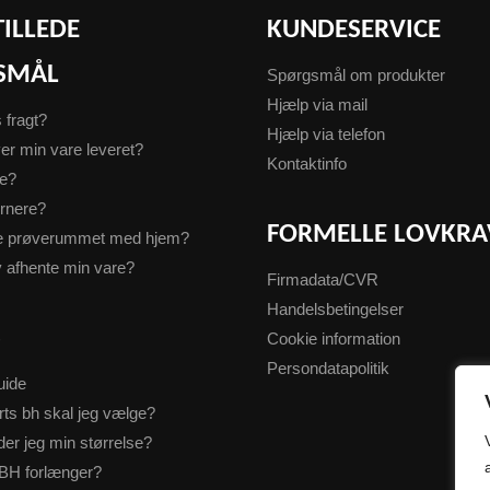
TILLEDE
KUNDESERVICE
SMÅL
Spørgsmål om produkter
Hjælp via mail
s fragt?
Hjælp via telefon
er min vare leveret?
Kontaktinfo
te?
urnere?
FORMELLE LOVKRA
ge prøverummet med hjem?
v afhente min vare?
Firmadata/CVR
Handelsbetingelser
S
Cookie information
Persondatapolitik
uide
rts bh skal jeg vælge?
der jeg min størrelse?
BH forlænger?