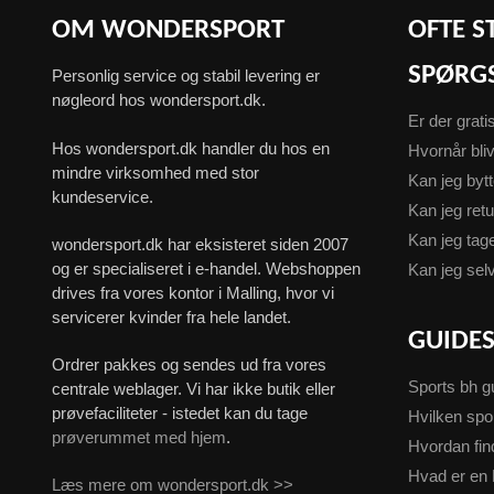
OM WONDERSPORT
OFTE S
SPØRG
Personlig service og stabil levering er
nøgleord hos wondersport.dk.
Er der grati
Hos wondersport.dk handler du hos en
Hvornår bliv
mindre virksomhed med stor
Kan jeg byt
kundeservice.
Kan jeg ret
Kan jeg ta
wondersport.dk har eksisteret siden 2007
og er specialiseret i e-handel. Webshoppen
Kan jeg sel
drives fra vores kontor i Malling, hvor vi
servicerer kvinder fra hele landet.
GUIDE
Ordrer pakkes og sendes ud fra vores
Sports bh g
centrale weblager. Vi har ikke butik eller
prøvefaciliteter - istedet kan du tage
Hvilken spo
prøverummet med hjem
.
Hvordan fin
Hvad er en 
Læs mere om wondersport.dk >>