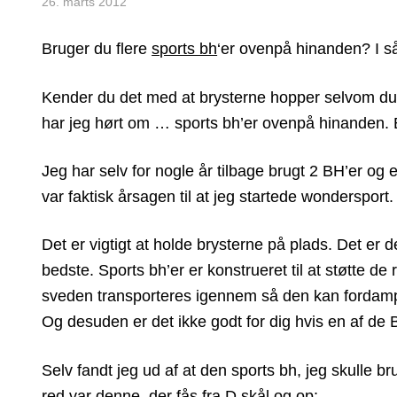
26. marts 2012
Bruger du flere
sports bh
‘er ovenpå hinanden? I så
Kender du det med at brysterne hopper selvom du ha
har jeg hørt om … sports bh’er ovenpå hinanden. 
Jeg har selv for nogle år tilbage brugt 2 BH’er og en
var faktisk årsagen til at jeg startede wondersport.
Det er vigtigt at holde brysterne på plads. Det er 
bedste. Sports bh’er er konstrueret til at støtte de 
sveden transporteres igennem så den kan fordampe
Og desuden er det ikke godt for dig hvis en af de 
Selv fandt jeg ud af at den sports bh, jeg skulle b
red var denne, der fås fra D skål og op: