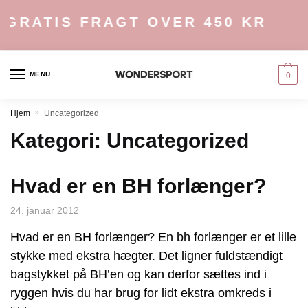
Skip
Skip
GRATIS FRAGT OVER 450 KR
to
to
navigation
content
MENU
0
Hjem
»
Uncategorized
Kategori:
Uncategorized
Hvad er en BH forlænger?
24. januar 2012
Hvad er en BH forlænger? En bh forlænger er et lille
stykke med ekstra hægter. Det ligner fuldstændigt
bagstykket på BH’en og kan derfor sættes ind i
ryggen hvis du har brug for lidt ekstra omkreds i