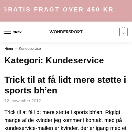
Skip
Skip
GRATIS FRAGT OVER 450 KR
to
to
navigation
content
MENU
0
Hjem
»
Kundeservice
Kategori:
Kundeservice
Trick til at få lidt mere støtte i
sports bh’en
12. november 2012
Trick til at få lidt mere støtte i sports bh’en. Rigtigt
mange af de kvinder jeg kommer i kontakt med på
kundeservice-mailen er kvinder, der er igang med et