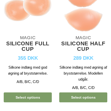
MAGIC
MAGIC
SILICONE FULL
SILICONE HALF
CUP
CUP
355 DKK
289 DKK
Silkone indlæg med god
Silkone indlæg med øgning af
øgning af bryststørrelse.
bryststørrelse. Modellen
udgår.
A/B, B/C, C/D
A/B, B/C, C/D
Select options
Select options