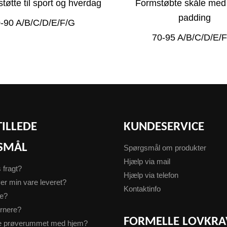
tøtte til sport og hverdag
Formstøbte skåle med
padding
-90 A/B/C/D/E/F/G
70-95 A/B/C/D/E/
TILLEDE
KUNDESERVICE
SMÅL
Spørgsmål om produkter
Hjælp via mail
s fragt?
Hjælp via telefon
er min vare leveret?
Kontaktinfo
te?
urnere?
FORMELLE LOVKRA
ge prøverummet med hjem?