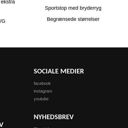
 ekstra
Sportstop med bryderryg
Begrænsede størrelser
F/G
SOCIALE MEDIER
facebook
instagram
youtube
NYHEDSBREV
V