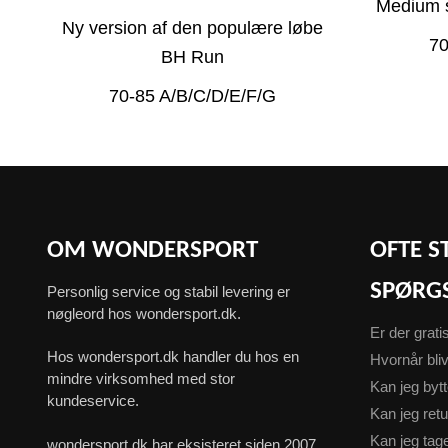
Medium s
Ny version af den populære løbe
70
BH Run
70-85 A/B/C/D/E/F/G
OM WONDERSPORT
OFTE S
SPØRG
Personlig service og stabil levering er
nøgleord hos wondersport.dk.
Er der grati
Hos wondersport.dk handler du hos en
Hvornår bliv
mindre virksomhed med stor
Kan jeg byt
kundeservice.
Kan jeg ret
Kan jeg ta
wondersport.dk har eksisteret siden 2007