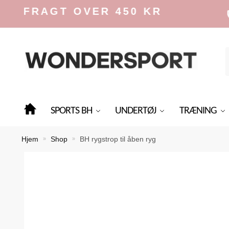
Skip
Skip
FRAGT OVER 450 KR
to
to
navigation
content
f
SPORTS BH
UNDERTØJ
TRÆNING
Hjem
Shop
BH rygstrop til åben ryg
»
»