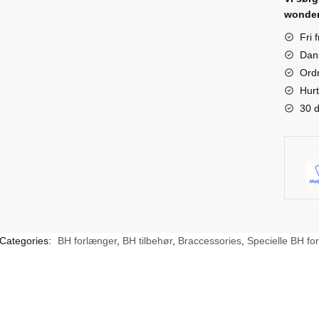
åben
wonder
ryg
Fri 
quanti
Dan
Ordr
Hurt
30 d
Categories:
BH forlænger
,
BH tilbehør
,
Braccessories
,
Specielle BH fo