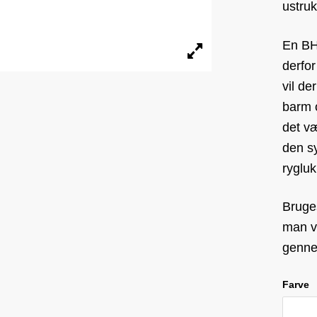
ustruk
En BH 
derfor
vil de
barm o
det væ
den s
ryglu
Bruges
man vi
genne
Farve