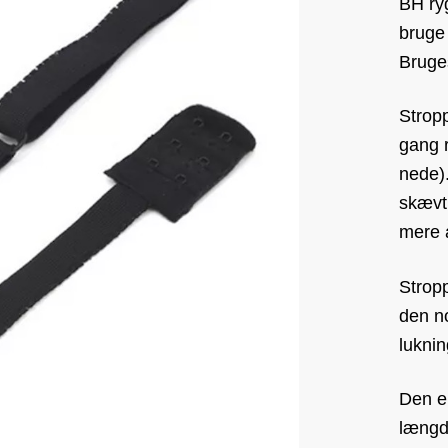
BH ryg
bruge 
Bruges
Strop
gang 
nede)
skævt
mere a
Stropp
den no
lukni
Den el
længde