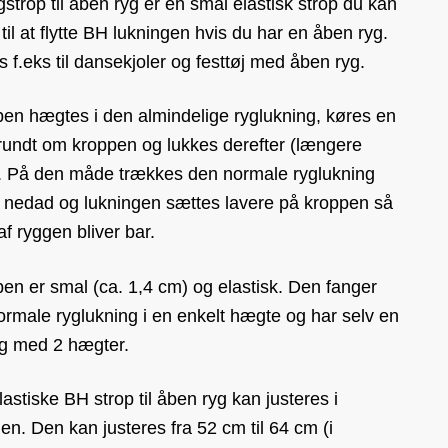
strop til åben ryg er en smal elastisk strop du kan
til at flytte BH lukningen hvis du har en åben ryg.
 f.eks til dansekjoler og festtøj med åben ryg.
pen hægtes i den almindelige ryglukning, køres en
rundt om kroppen og lukkes derefter (længere
. På den måde trækkes den normale ryglukning
 nedad og lukningen sættes lavere på kroppen så
f ryggen bliver bar.
en er smal (ca. 1,4 cm) og elastisk. Den fanger
rmale ryglukning i en enkelt hægte og har selv en
ng med 2 hægter.
astiske BH strop til åben ryg kan justeres i
n. Den kan justeres fra 52 cm til 64 cm (i