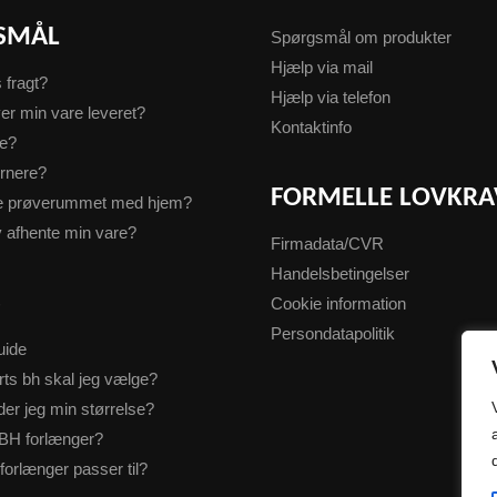
SMÅL
Spørgsmål om produkter
Hjælp via mail
s fragt?
Hjælp via telefon
er min vare leveret?
Kontaktinfo
te?
urnere?
FORMELLE LOVKRA
ge prøverummet med hjem?
v afhente min vare?
Firmadata/CVR
Handelsbetingelser
S
Cookie information
Persondatapolitik
uide
rts bh skal jeg vælge?
der jeg min størrelse?
BH forlænger?
forlænger passer til?