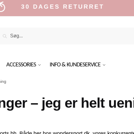
30 DAGES RETURRET
Search
Search
or:
ACCESSORIES
INFO & KUNDESERVICE
ning
nger – jeg er helt uen
ports bh. Både her hos wondersport.dk, vores konkurrent