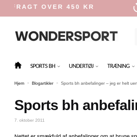
Skip
Skip
 FRAGT OVER 450 KR
to
to
navigation
content
f
SPORTS BH
UNDERTØJ
TRÆNING
Hjem
Blogartikler
Sports bh anbefalinger – jeg er helt ue
»
»
Sports bh anbefali
7. oktober 2011
Nettet er smækfuld af anbefalinger om at bruge s