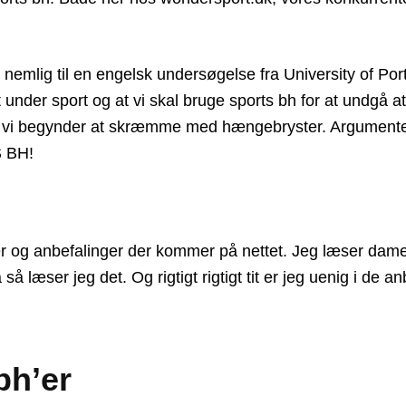
 nemlig til en engelsk undersøgelse fra University of Po
under sport og at vi skal bruge sports bh for at undgå a
t at vi begynder at skræmme med hængebryster. Argument
S BH!
’er og anbefalinger der kommer på nettet. Jeg læser dame
å læser jeg det. Og rigtigt rigtigt tit er jeg uenig i de an
bh’er