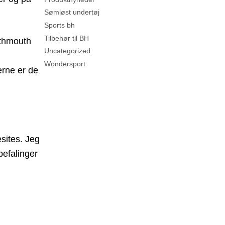
Sømløst undertøj
Sports bh
Tilbehør til BH
rthmouth
Uncategorized
t
Wondersport
erne er de
sites. Jeg
befalinger