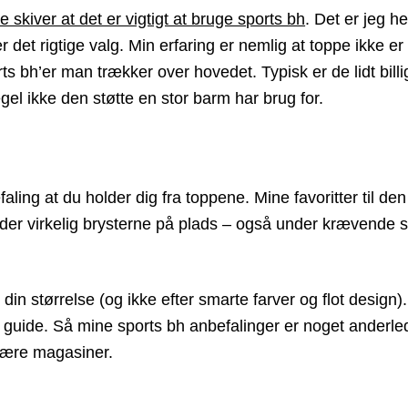
de skiver at det er vigtigt at bruge sports bh
. Det er jeg hel
er det rigtige valg. Min erfaring er nemlig at toppe ikke er
ts bh’er man trækker over hovedet. Typisk er de lidt bill
egel ikke den støtte en stor barm har brug for.
ling at du holder dig fra toppene. Mine favoritter til den
lder virkelig brysterne på plads – også under krævende 
 din størrelse (og ikke efter smarte farver og flot design)
guide. Så mine sports bh anbefalinger er noget anderle
ulære magasiner.