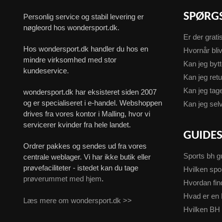
SPØRG
Personlig service og stabil levering er
nøgleord hos wondersport.dk.
Er der grati
Hos wondersport.dk handler du hos en
Hvornår bliv
mindre virksomhed med stor
Kan jeg byt
kundeservice.
Kan jeg ret
Kan jeg ta
wondersport.dk har eksisteret siden 2007
og er specialiseret i e-handel. Webshoppen
Kan jeg sel
drives fra vores kontor i Malling, hvor vi
servicerer kvinder fra hele landet.
GUIDE
Ordrer pakkes og sendes ud fra vores
Sports bh g
centrale weblager. Vi har ikke butik eller
prøvefaciliteter - istedet kan du tage
Hvilken spo
prøverummet med hjem
.
Hvordan fin
Hvad er en 
Læs mere om wondersport.dk >>
Hvilken BH 