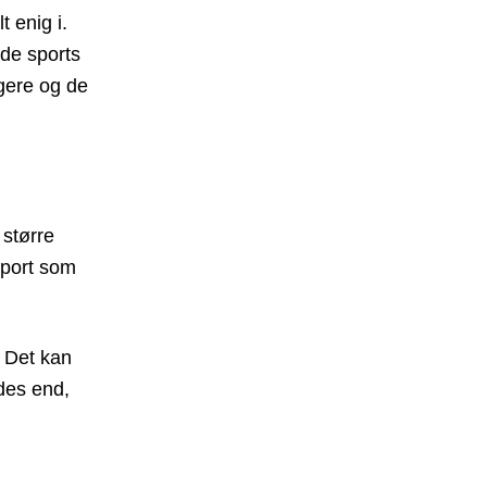
t enig i.
 de sports
igere og de
 større
sport som
. Det kan
des end,