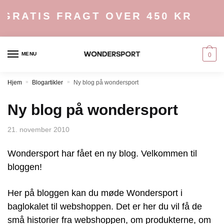
Skip
Skip
GRATIS FRAGT OVER 450 KR
to
to
navigation
content
MENU
0
Hjem
»
Blogartikler
»
Ny blog på wondersport
Ny blog på wondersport
21. november 2010
Wondersport har fået en ny blog. Velkommen til
bloggen!
Her på bloggen kan du møde Wondersport i
baglokalet til webshoppen. Det er her du vil få de
små historier fra webshoppen, om produkterne, om