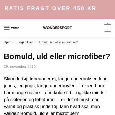
Skip
Skip
GRATIS FRAGT OVER 450 KR
to
to
navigation
content
MENU
0
Hjem
»
Blogartikler
»
Bomuld, uld eller microfiber?
Bomuld, uld eller microfiber?
29. november 2010
Skiundertøj, løbeundertøj, lange underbukser, long
johns, leggings, lange underhøvler – ja kært barn
har mange navne. I den kolde tid – og ikke mindst
på skiferien og løbeturen – er det et must med
varmt og praktisk undertøj. Men hvad skal man
vælge? Bomuld, uld eller microfiber?