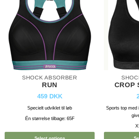
SHOCK ABSORBER
SHOC
RUN
CROP 
459 DKK
Specielt udviklet til løb
Sports top med i
giv
Én størrelse tilbage: 65F
X
Select options
Se