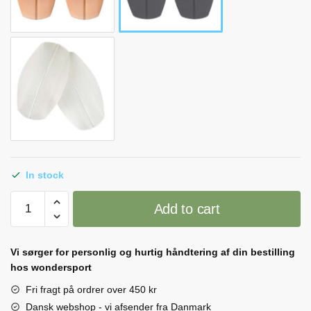
In stock
Skulderskåner
Add to cart
(2
stk)
quantity
Vi sørger for personlig og hurtig håndtering af din bestilling
hos wondersport
Fri fragt på ordrer over 450 kr
Dansk webshop - vi afsender fra Danmark