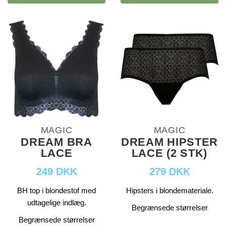
MAGIC
MAGIC
DREAM BRA
DREAM HIPSTER
LACE
LACE (2 STK)
249 DKK
279 DKK
BH top i blondestof med
Hipsters i blondemateriale.
udtagelige indlæg.
Begrænsede størrelser
Begrænsede størrelser