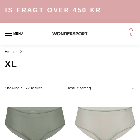
Skip
Skip
S FRAGT OVER 450 KR
to
to
navigation
content
MENU
0
Hjem
»
XL
XL
Showing all 27 results