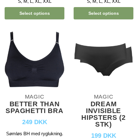
S, M, L, XL, XXL
S, M, L, XL, XXL
Select options
Select options
MAGIC
MAGIC
BETTER THAN
DREAM
SPAGHETTI BRA
INVISIBLE
HIPSTERS (2
249 DKK
STK)
Sømløs BH med ryglukning.
199 DKK