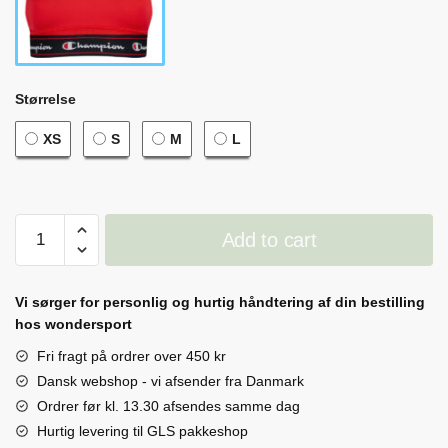
Størrelse
XS
S
M
L
Tank
Add to cart
Fashion
Bra
quantity
Vi sørger for personlig og hurtig håndtering af din bestilling
hos wondersport
Fri fragt på ordrer over 450 kr
Dansk webshop - vi afsender fra Danmark
Ordrer før kl. 13.30 afsendes samme dag
Hurtig levering til GLS pakkeshop