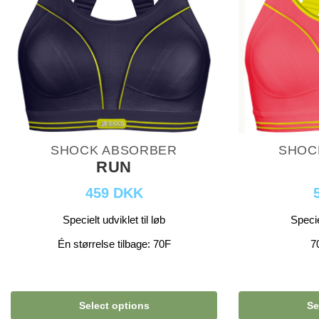
SHOCK ABSORBER
SHOC
RUN
459 DKK
Specielt udviklet til løb
Specie
Én størrelse tilbage: 70F
7
Select options
Se