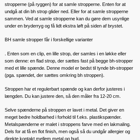
stropperne (på ryggen) for at samle stropperne. Enten for at
undgå at din bh strop glider ned. Eller for at samle stropperne
sammen. Ved at samle stropperne kan du gøre dem usynlige
under en bryderryg og få lidt ekstra løft på siden af brystet.
BH samle stropper får i
forskellige varianter
. Enten som en clip, en lille strop, der samles i en løkke eller
som denne: en flad strop, der sættes fast på begge bh-stropper
med et lille spænde. Denne model er bedst til tynde bh-stropper
(pga. spændet, der sættes omkring bh stroppen).
Stroppen har et regulerbart spænde og kan derfor justeres i
længden. Du kan justere den, så den måler fra 12-20 cm.
Selve spænderne på stroppen er lavet i metal. Det giver en
meget bedre holdbarhed i forhold til f.eks. plastikspænder.
Metalspænderne er malet i stroppens farve med en lakmaling.
Dels for at få en flot finish, men også så du undgår allergier og
direkte kontakt mellem metal og hud.