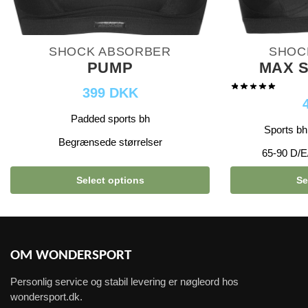
SHOCK ABSORBER
SHOC
PUMP
MAX 
399 DKK
Padded sports bh
Sports bh 
Begrænsede størrelser
65-90 D/E
Select options
Se
OM WONDERSPORT
Personlig service og stabil levering er nøgleord hos
wondersport.dk.