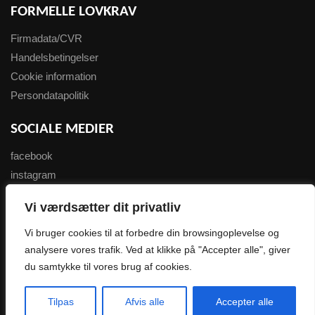
FORMELLE LOVKRAV
Firmadata/CVR
Handelsbetingelser
Cookie information
Persondatapolitik
SOCIALE MEDIER
facebook
instagram
youtube
Vi værdsætter dit privatliv
NYHEDSBREV
Vi bruger cookies til at forbedre din browsingoplevelse og
analysere vores trafik. Ved at klikke på "Accepter alle", giver
Tilmeld her
du samtykke til vores brug af cookies.
0
Copyright 2007-2023 wondersport.dk
Tilpas
Afvis alle
Accepter alle