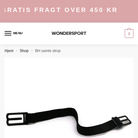
Skip
Skip
GRATIS FRAGT OVER 450 KR
to
to
navigation
content
MENU
0
Hjem
»
Shop
»
BH samle strop