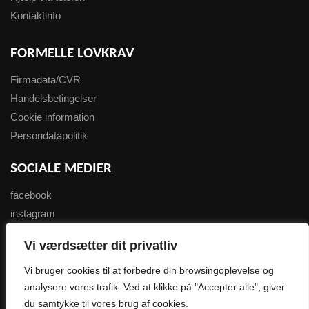
Kontaktinfo
FORMELLE LOVKRAV
Firmadata/CVR
Handelsbetingelser
Cookie information
Persondatapolitik
SOCIALE MEDIER
facebook
instagram
youtube
Vi værdsætter dit privatliv
NYHEDSBREV
Vi bruger cookies til at forbedre din browsingoplevelse og
analysere vores trafik. Ved at klikke på "Accepter alle", giver
Tilmeld her
du samtykke til vores brug af cookies.
0