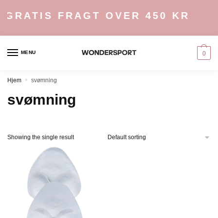
Skip
Skip
GRATIS FRAGT OVER 450 KR
to
to
navigation
content
MENU
0
Hjem
»
svømning
svømning
Showing the single result