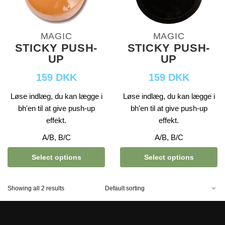
MAGIC
MAGIC
STICKY PUSH-
STICKY PUSH-
UP
UP
159 DKK
159 DKK
Løse indlæg, du kan lægge i
Løse indlæg, du kan lægge i
bh'en til at give push-up
bh'en til at give push-up
effekt.
effekt.
A/B, B/C
A/B, B/C
Select options
Select options
Showing all 2 results