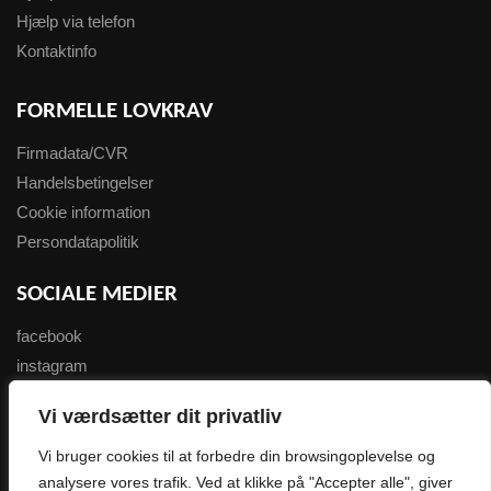
Hjælp via telefon
Kontaktinfo
FORMELLE LOVKRAV
Firmadata/CVR
Handelsbetingelser
Cookie information
Persondatapolitik
SOCIALE MEDIER
facebook
instagram
youtube
Vi værdsætter dit privatliv
NYHEDSBREV
Vi bruger cookies til at forbedre din browsingoplevelse og
analysere vores trafik. Ved at klikke på "Accepter alle", giver