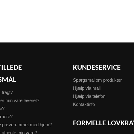
TILLEDE
KUNDESERVICE
SMÅL
Spørgsmål om produkter
Hjælp via mail
s fragt?
Hjælp via telefon
er min vare leveret?
Kontaktinfo
te?
urnere?
FORMELLE LOVKRA
ge prøverummet med hjem?
v afhente min vare?