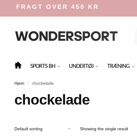
Skip
Skip
IS FRAGT OVER 450 KR
to
to
navigation
content
f
SPORTS BH
UNDERTØJ
TRÆNING
Hjem
chockelade
»
chockelade
Showing the single result