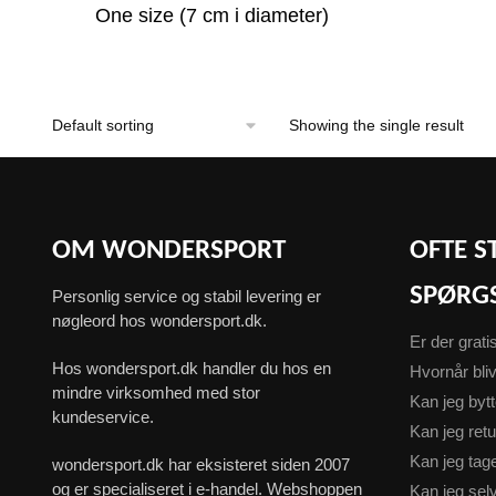
One size (7 cm i diameter)
Showing the single result
OM WONDERSPORT
OFTE S
SPØRG
Personlig service og stabil levering er
nøgleord hos wondersport.dk.
Er der grati
Hos wondersport.dk handler du hos en
Hvornår bliv
mindre virksomhed med stor
Kan jeg byt
kundeservice.
Kan jeg ret
Kan jeg ta
wondersport.dk har eksisteret siden 2007
og er specialiseret i e-handel. Webshoppen
Kan jeg sel